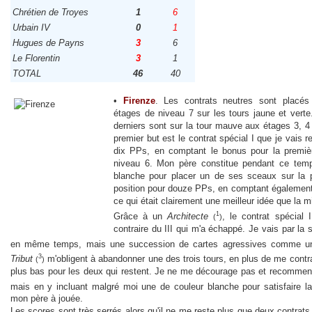
Chrétien de Troyes
1
6
Urbain IV
0
1
Hugues de Payns
3
6
Le Florentin
3
1
TOTAL
46
40
•
Firenze
. Les contrats neutres sont placés
étages de niveau 7 sur les tours jaune et verte.
derniers sont sur la tour mauve aux étages 3, 4
premier but est le contrat spécial I que je vais r
dix PPs, en comptant le bonus pour la premiè
niveau 6. Mon père constitue pendant ce tem
blanche pour placer un de ses sceaux sur la 
position pour douze PPs, en comptant également
ce qui était clairement une meilleur idée que la m
1
Grâce à un
Architecte
, le contrat spécial 
(
)
contraire du III qui m'a échappé. Je vais par la s
en même temps, mais une succession de cartes agressives comme 
3
Tribut
m'obligent à abandonner une des trois tours, en plus de me contra
(
)
plus bas pour les deux qui restent. Je ne me décourage pas et recommenc
mais en y incluant malgré moi une de couleur blanche pour satisfaire l
mon père à jouée.
Les scores sont très serrés alors qu'il ne me reste plus que deux contrats 