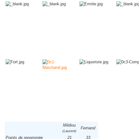
Mildiou
Fernand
(Laurent)
Points de renommée
21
33