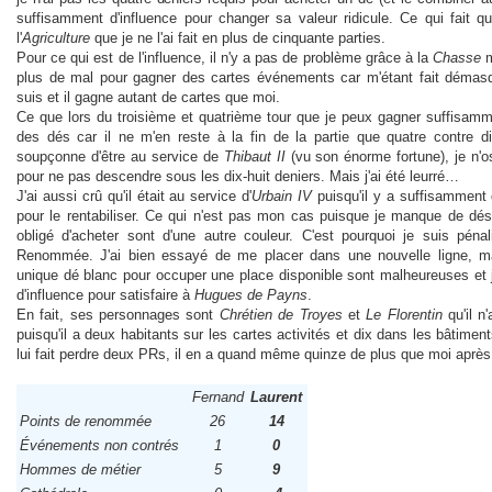
suffisamment d'influence pour changer sa valeur ridicule. Ce qui fait que
l'
Agriculture
que je ne l'ai fait en plus de cinquante parties.
Pour ce qui est de l'influence, il n'y a pas de problème grâce à la
Chasse
m
plus de mal pour gagner des cartes événements car m'étant fait démasque
suis et il gagne autant de cartes que moi.
Ce que lors du troisième et quatrième tour que je peux gagner suffisamm
des dés car il ne m'en reste à la fin de la partie que quatre contre d
soupçonne d'être au service de
Thibaut II
(vu son énorme fortune), je n'o
pour ne pas descendre sous les dix-huit deniers. Mais j'ai été leurré…
J'ai aussi crû qu'il était au service d'
Urbain IV
puisqu'il y a suffisamment
pour le rentabiliser. Ce qui n'est pas mon cas puisque je manque de dé
obligé d'acheter sont d'une autre couleur. C'est pourquoi je suis péna
Renommée. J'ai bien essayé de me placer dans une nouvelle ligne, m
unique dé blanc pour occuper une place disponible sont malheureuses et
d'influence pour satisfaire à
Hugues de Payns
.
En fait, ses personnages sont
Chrétien de Troyes
et
Le Florentin
qu'il n
puisqu'il a deux habitants sur les cartes activités et dix dans les bâtiment
lui fait perdre deux PRs, il en a quand même quinze de plus que moi après
Fernand
Laurent
Points de renommée
26
14
Événements non contrés
1
0
Hommes de métier
5
9