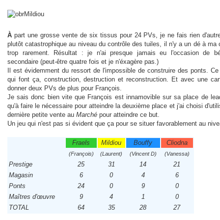
À
part une grosse vente de six tissus pour 24 PVs, je ne fais rien d'aut
plutôt catastrophique au niveau du contrôle des tuiles, il n'y a un dé à ma 
trop rarement. Résultat : je n'ai presque jamais eu l'occasion de bén
secondaire (peut-être quatre fois et je n'éxagère pas.)
Il est évidemment du ressort de l'impossible de construire des ponts. Ce
qui font ça, construction, destruction et reconstruction. Et avec une ca
donner deux PVs de plus pour François.
Je sais donc bien vite que François est innamovible sur sa place de lead
qu'à faire le nécessaire pour atteindre la deuxième place et j'ai choisi d'util
dernière petite vente au
Marché
pour atteindre ce but.
Un jeu qui n'est pas si évident que ça pour se situer favorablement au nive
Fraels
Mildiou
Bouffy
Cliodna
(François)
(Laurent)
(Vincent D)
(Vanessa)
Prestige
25
31
14
21
Magasin
6
0
4
6
Ponts
24
0
9
0
Maîtres d'œuvre
9
4
1
0
TOTAL
64
35
28
27