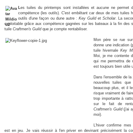
L
es tuiles du printemps sont installées et aucune ne permet de
compétence (les outils). C'est embêtant car deux de mes tuiles 
outils d'une façon ou dune autre :
Key Guild
et
Scholar
. La sec
exploitable grâce aux compétence gagnées sur les bateaux à la fin des s
tuile
Craftmen's Guild
que je compte rentabiliser.
Mon père se rue su
donne une indication (p
tuile hivernale
Key Ma
Moi, je me contente d
qui me permettra de 
est toujours bien utile 
Dans l'ensemble de la 
nouvelles tuiles qu
beaucoup plus, et il l
risque vraiment de fair
trop importante à ratt
sur le fait de rent
Craftmen's Guild
(j'ai 
moi).
L'hiver confirme me
est en jeu. Je vais réussir à l'en priver en devinant précisément la c