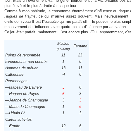
tour. Mais un événement va me gêner lourdement : la
Perturbation des tr
plus élevé et le plus à droite à chaque tour.
Comme à mon habitude, je consomme énormément d'influence au risque de
Hugues de Payns
, ce qui m'arrive assez souvent. Mais heureusement, i
civile de niveau II est l'
Hôtelière
qui me paraît offrir le pouvoir le plus sim
massivement de l'influence avec quatre points d'influence par activation.
Ce jeu était parfait, maintenant il l'est encore plus. (Oui, apparemment, c'e
Mildiou
Fernand
(Laurent)
Points de renommée
11
23
Événements non contrés
1
0
Hommes de métier
13
11
Cathédrale
-4
0
Personnages
—Isabeau de Bavière
3
0
—Hugues de Payns
6
3
—Jeanne de Champagne
3
3
—Marie de Champagne
1
6
—Urbain IV
1
3
Cartes activités
—Ermite
12
6