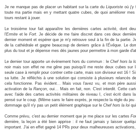
Je ne manque pas de placer un habitant sur la carte du
Liquoriste
où j'y 
toute ma partie mais en y mettant quatre cubes, de quoi améliorer mes 
tours restant à jouer.
Le troisième tour fait apparaître les dernières cartes activité, dont d
l'
Ermite
et le
Fort
. Je décide de me faire discret dans ces deux dernièr
dernier moment et espérer que je m'y retrouve seul à la fin de la partie. J
de la cathédrale et gagne beaucoup de deniers grâce à l'
Évêque
. Le dom
plus du tout et je dépense mes dés jaunes pour permettre à mon garde d'att
Le dernier tour apporte un événement hors du commun : le
Chef hors la lo
noir mais son effet ne me gêne pas puisqu'il me reste deux cubes sur la 
seule case à remplir pour contrer cette carte, mais son diviseur est 16 ! S
sa lutte. Je réfléchis à une solution qui consiste à plusieurs relancés
cela fonctionne. Pas évident… Mais vous l'avez vu, et mon père aus
activation de la
Rançon
, oui… Mais en fait, non. C'est interdit. Cette ca
avec l'aide des cartes activités militaires de niveau I, c'est écrit dans 
pensé sur le coup. (Même sans le faire exprès, je respecte la règle du jeu a
dommage qu'il n'y pas un petit élément graphique sur le
Chef hors la loi
qui
Comme prévu, c'est au dernier moment que je me place sur les cartes
For
dernière, la leçon a été bien apprise : il ne faut jamais y laisser quelqu
important. J'ai en effet gagné 14 PRs pour deux malheureuses activations, 