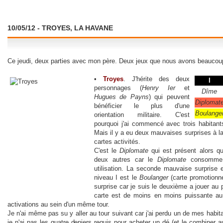
10/05/12 - TROYES, LA HAVANE
Ce jeudi, deux parties avec mon père. Deux jeux que nous avons beaucoup
•
Troyes
. J'hérite des deux
I
personnages (
Henry Ier
et
Dîme
Hugues de Payns
) qui peuvent
Diplomat
bénéficier le plus d'une
Boulange
orientation militaire. C'est
pourquoi j'ai commencé avec trois habitan
Mais il y a eu deux mauvaises surprises à la
cartes activités.
C'est le
Diplomate
qui est présent alors qu
deux autres car le
Diplomate
consomme l
utilisation. La seconde mauvaise surprise e
niveau I est le
Boulanger
(carte promotionn
surprise car je suis le deuxième a jouer au 
carte est de moins en moins puissante au
activations au sein d'un même tour.
Je n'ai même pas su y aller au tour suivant car j'ai perdu un de mes habita
je n'ai pas les quatre deniers requis pour acheter un dé (et le combiner a