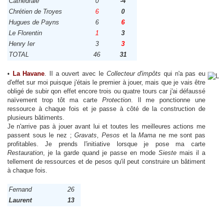
Cathédrale
0
-4
Chrétien de Troyes
6
0
Hugues de Payns
6
6
Le Florentin
1
3
Henry Ier
3
3
TOTAL
46
31
•
La Havane
. Il a ouvert avec le
Collecteur d'impôts
qui n'a pas eu
d'effet sur moi puisque j'étais le premier à jouer, mais que je vais être
obligé de subir qon effet encore trois ou quatre tours car j'ai défaussé
naïvement trop tôt ma carte
Protection
. Il me ponctionne une
ressource à chaque fois et je passe à côté de la construction de
plusieurs bâtiments.
Je n'arrive pas à jouer avant lui et toutes les meilleures actions me
passent sous le nez ;
Gravats
,
Pesos
et la
Mama
ne me sont pas
profitables. Je prends l'initiative lorsque je pose ma carte
Restauration
, je la garde quand je passe en mode
Sieste
mais il a
tellement de ressources et de pesos qu'il peut construire un bâtiment
à chaque fois.
Fernand
26
Laurent
13