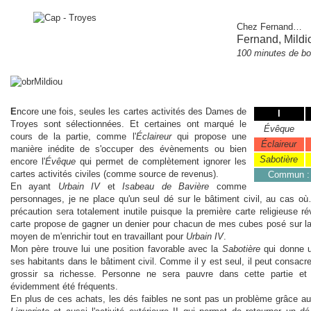
Chez Fernand
…
Fernand, Mildi
100 minutes de bo
E
ncore une fois, seules les cartes activités des Dames de
I
Troyes sont sélectionnées. Et certaines ont marqué le
Évêque
cours de la partie, comme l'
Éclaireur
qui propose une
Éclaireur
manière inédite de s'occuper des évènements ou bien
Sabotière
encore l'
Évêque
qui permet de complètement ignorer les
cartes activités civiles (comme source de revenus).
Commun 
En ayant
Urbain IV
et
Isabeau de Bavière
comme
personnages, je ne place qu'un seul dé sur le bâtiment civil, au cas où
précaution sera totalement inutile puisque la première carte religieuse rév
carte propose de gagner un denier pour chacun de mes cubes posé sur la
moyen de m'enrichir tout en travaillant pour
Urbain IV
.
Mon père trouve lui une position favorable avec la
Sabotière
qui donne u
ses habitants dans le bâtiment civil. Comme il y est seul, il peut consac
grossir sa richesse. Personne ne sera pauvre dans cette partie e
évidemment été fréquents.
En plus de ces achats, les dés faibles ne sont pas un problème grâce au