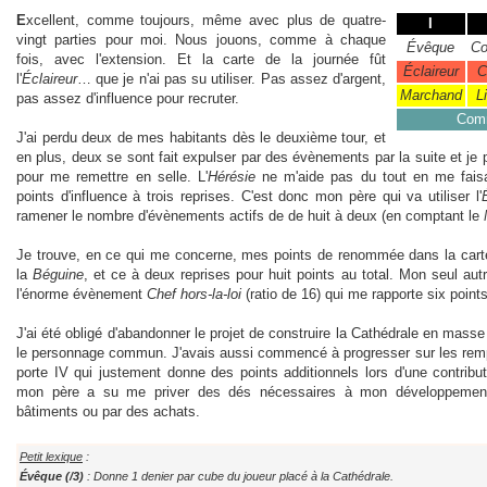
E
xcellent, comme toujours, même avec plus de quatre-
I
vingt parties pour moi. Nous jouons, comme à chaque
Évêque
Co
fois, avec l'extension. Et la carte de la journée fût
Éclaireur
C
l'
Éclaireur
… que je n'ai pas su utiliser. Pas assez d'argent,
Marchand
L
pas assez d'influence pour recruter.
Com
J'ai perdu deux de mes habitants dès le deuxième tour, et
en plus, deux se sont fait expulser par des évènements par la suite et j
pour me remettre en selle. L'
Hérésie
ne m'aide pas du tout en me faisa
points d'influence à trois reprises. C'est donc mon père qui va utiliser l'
ramener le nombre d'évènements actifs de de huit à deux (en comptant le
Je trouve, en ce qui me concerne, mes points de renommée dans la carte 
la
Béguine
, et ce à deux reprises pour huit points au total. Mon seul autr
l'énorme évènement
Chef hors-la-loi
(ratio de 16) qui me rapporte six points
J'ai été obligé d'abandonner le projet de construire la Cathédrale en masse
le personnage commun. J'avais aussi commencé à progresser sur les rempar
porte IV qui justement donne des points additionnels lors d'une contribu
mon père a su me priver des dés nécessaires à mon développement
bâtiments ou par des achats.
Petit lexique
:
Évêque (/3)
: Donne 1 denier par cube du joueur placé à la Cathédrale.