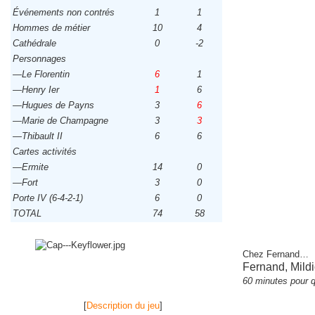
Événements non contrés
1
1
Hommes de métier
10
4
Cathédrale
0
-2
Personnages
—Le Florentin
6
1
—Henry Ier
1
6
—Hugues de Payns
3
6
—Marie de Champagne
3
3
—Thibault II
6
6
Cartes activités
—Ermite
14
0
—Fort
3
0
Porte IV (6-4-2-1)
6
0
TOTAL
74
58
Chez Fernand
…
Fernand, Mild
60 minutes pour q
[
Description du jeu
]