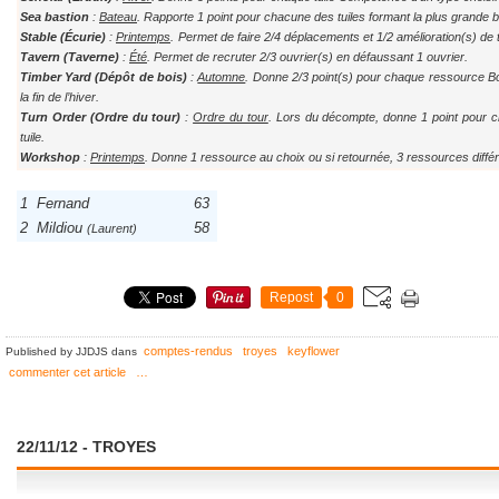
Sea bastion
:
Bateau
. Rapporte 1 point pour chacune des tuiles formant la plus grande b
Stable (Écurie)
:
Printemps
.
Permet de faire 2/4 déplacements et 1/2 amélioration(s) de t
Tavern (Taverne)
:
Été
. Permet de recruter 2/3 ouvrier(s) en défaussant 1 ouvrier.
Timber Yard (Dépôt de bois)
:
Automne
. Donne 2/3 point(s) pour chaque ressource Boi
la fin de l’hiver.
Turn Order (Ordre du tour)
:
Ordre du tour
. Lors du décompte, donne 1 point pour ch
tuile.
Workshop
:
Printemps
. Donne 1 ressource au choix ou si retournée, 3 ressources diffé
1
Fernand
63
2
Mildiou
58
(Laurent)
Repost
0
comptes-rendus
troyes
keyflower
Published by JJDJS
dans
commenter cet article
…
22/11/12 - TROYES