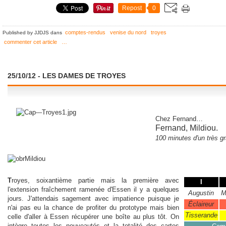
Repost
0
comptes-rendus
venise du nord
troyes
Published by JJDJS
dans
commenter cet article
…
25/10/12 - LES DAMES DE TROYES
Chez Fernand
…
Fernand, Mildiou
.
100 minutes d'un très gr
T
royes, soixantième partie mais la première avec
I
l'extension fraîchement ramenée d'Essen il y a quelques
Augustin
M
jours. J'attendais sagement avec impatience puisque je
Éclaireur
n'ai pas eu la chance de profiter du prototype mais bien
Tisserande
celle d'aller à Essen récupérer une boîte au plus tôt. On
intègre toutes les nouveautés et la totalité des cartes