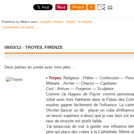
Repost
0
comptes-rendus
troyes
la havane
Published by Mildiou
dans
commenter cet article
…
08/03/12 - TROYES, FIRENZE
Deux parties en soirée avec mon père…
•
Troyes
. Religieux :
Prêtre
—
Confession
—
Proc
Militaire :
Archer
—
Chasse
—
Capitaine
.
Civil :
Artisan
—
Forgeron
—
Sculpteur
.
Comme j'ai
Hugues de Payns
comme personnage
initial avec trois habitants dans le Palais des Co
espérer gagner facilement de l'influence. La carte
l'
Archer
(lancer un dé : placer un cube d'influen
un lancer supérieur à deux) que je vais bien sûr te
taux de réussite est plutôt faible.
J'ai beaucoup de mal à garder une influence él
père qui place des cubes à la Cathédrale. Même s