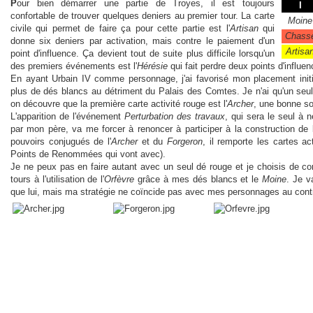
P
our bien démarrer une partie de Troyes, il est toujours
I
confortable de trouver quelques deniers au premier tour. La carte
Moine
civile qui permet de faire ça pour cette partie est l'
Artisan
qui
Chass
donne six deniers par activation, mais contre le paiement d'un
Artisa
point d'influence. Ça devient tout de suite plus difficile lorsqu'un
des premiers événements est l'
Hérésie
qui fait perdre deux points d'influen
En ayant Urbain IV comme personnage, j'ai favorisé mon placement initia
plus de dés blancs au détriment du Palais des Comtes. Je n'ai qu'un seu
on découvre que la première carte activité rouge est l'
Archer
, une bonne so
L'apparition de l'événement
Perturbation des travaux
, qui sera le seul à 
par mon père, va me forcer à renoncer à participer à la construction de
pouvoirs conjugués de l'
Archer
et du
Forgeron
, il remporte les cartes ac
Points de Renommées qui vont avec).
Je ne peux pas en faire autant avec un seul dé rouge et je choisis de co
tours à l'utilisation de l'
Orfèvre
grâce à mes dés blancs et le
Moine
. Je v
que lui, mais ma stratégie ne coïncide pas avec mes personnages au cont