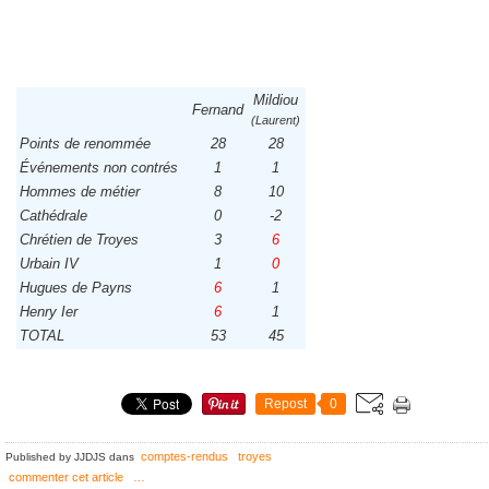
Mildiou
Fernand
(Laurent)
Points de renommée
28
28
Événements non contrés
1
1
Hommes de métier
8
10
Cathédrale
0
-2
Chrétien de Troyes
3
6
Urbain IV
1
0
Hugues de Payns
6
1
Henry Ier
6
1
TOTAL
53
45
Repost
0
comptes-rendus
troyes
Published by JJDJS
dans
commenter cet article
…