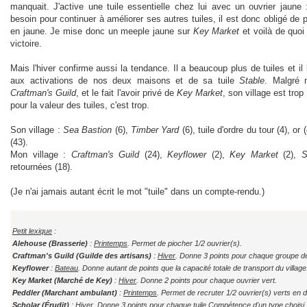
manquait. J'active une tuile essentielle chez lui avec un ouvrier jaune
besoin pour continuer à améliorer ses autres tuiles, il est donc obligé de 
en jaune. Je mise donc un meeple jaune sur
Key Market
et voilà de quoi 
victoire.
Mais l'hiver confirme aussi la tendance. Il a beaucoup plus de tuiles et il
aux activations de nos deux maisons et de sa tuile
Stable
. Malgré
Craftman's Guild
, et le fait l'avoir privé de
Key Market
, son village est trop
pour la valeur des tuiles, c'est trop.
Son village :
Sea Bastion
(6),
Timber Yard
(6), tuile d'ordre du tour (4), or 
(43).
Mon village :
Craftman's Guild
(24),
Keyflower
(2),
Key Market
(2),
S
retournées (18).
(Je n'ai jamais autant écrit le mot "tuile" dans un compte-rendu.)
Petit lexique
:
Alehouse (Brasserie)
:
Printemps
. Permet de piocher 1/2 ouvrier(s).
Craftman's Guild (Guilde des artisans)
:
Hiver
. Donne 3 points pour chaque groupe de 
Keyflower
:
Bateau
. Donne autant de points que la capacité totale de transport du village
Key Market (Marché de Key)
:
Hiver
. Donne 2 points pour chaque ouvrier vert.
Peddler (Marchant ambulant)
:
Printemps
. Permet de recruter 1/2 ouvrier(s) verts en 
Scholar (Érudit)
:
Hiver
. Donne 3 points pour chaque tuile Compétence d'un type choisi.