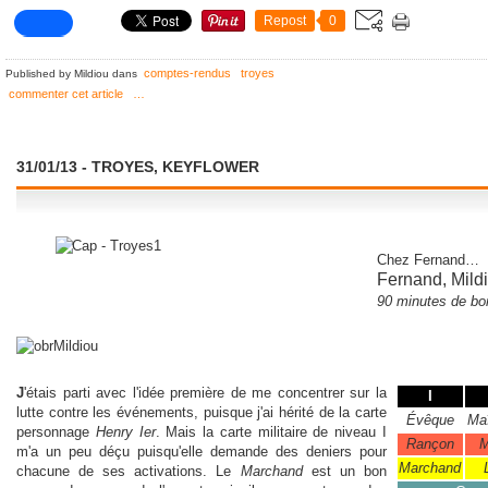
Repost
0
comptes-rendus
troyes
Published by Mildiou
dans
commenter cet article
…
31/01/13 - TROYES, KEYFLOWER
Chez Fernand
…
Fernand, Mild
90 minutes de
bo
J
'étais parti avec l'idée première de me concentrer sur la
I
lutte contre les événements, puisque j'ai hérité de la carte
Évêque
Maî
personnage
Henry Ier
. Mais la carte militaire de niveau I
Rançon
M
m'a un peu déçu puisqu'elle demande des deniers pour
Marchand
chacune de ses activations. Le
Marchand
est un bon