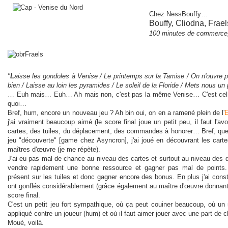
Chez NessBouffy
…
Bouffy, Cliodna, Frael
100 minutes de commerce,
"
L
aisse les gondoles à Venise / Le printemps sur la Tamise / On n'ouvre p
bien / Laisse au loin les pyramides / Le soleil de la Floride / Mets nous u
… Euh mais… Euh… Ah mais non, c'est pas la même Venise… C'est cell
quoi…
Bref, hum, encore un nouveau jeu ? Ah bin oui, on en a ramené plein de l'
E
j'ai vraiment beaucoup aimé (le score final joue un petit peu, il faut l'av
cartes, des tuiles, du déplacement, des commandes à honorer… Bref, qu
jeu "découverte" [game chez Asyncron], j'ai joué en découvrant les car
maîtres d'œuvre (je me répète).
J'ai eu pas mal de chance au niveau des cartes et surtout au niveau des 
vendre rapidement une bonne ressource et gagner pas mal de points.
présent sur les tuiles et donc gagner encore des bonus. En plus j'ai cons
ont gonflés considérablement (grâce également au maître d'œuvre donnan
score final.
C'est un petit jeu fort sympathique, où ça peut couiner beaucoup, où un 
appliqué contre un joueur (hum) et où il faut aimer jouer avec une part de 
Moué, voilà.