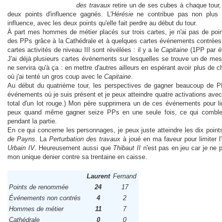
des travaux
retire un de ses cubes à chaque tour
deux points d'influence gagnés. L'
Hérésie
ne contribue pas non plus
influence, avec les deux points qu'elle fait perdre au début du tour.
À part mes hommes de métier placés sur trois cartes, je n'ai pas de poin
des PPs grâce à la Cathédrale et à quelques cartes événements contrées
cartes activités de niveau III sont révélées : il y a le
Capitaine
(1PP par é
J'ai déjà plusieurs cartes événements sur lesquelles se trouve un de mes
ne servira qu'à ça : en mettre d'autres ailleurs en espérant avoir plus de
où j'ai tenté un gros coup avec le
Capitaine
.
Au début du quatrième tour, les perspectives de gagner beaucoup de PPs
événements où je suis présent et je peux atteindre quatre activations avec
total d'un lot rouge.) Mon père supprimera un de ces événements pour l
peux quand même gagner seize PPs en une seule fois, ce qui comble 
pendant la partie.
En ce qui concerne les personnages, je peux juste atteindre les dix point
de Payns
. La
Perturbation des travaux
à joué en ma faveur pour limiter 
Urbain IV
. Heureusement aussi que
Thibaut II
n'est pas en jeu car je ne 
mon unique denier contre sa trentaine en caisse.
Laurent
Fernand
Points de renommée
24
17
Événements non contrés
4
2
Hommes de métier
11
7
Cathédrale
0
0