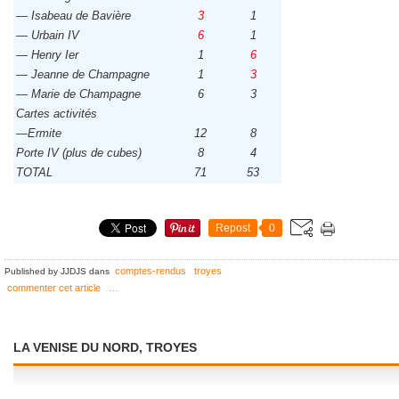
— Isabeau de Bavière
3
1
— Urbain IV
6
1
— Henry Ier
1
6
— Jeanne de Champagne
1
3
— Marie de Champagne
6
3
Cartes activités
—Ermite
12
8
Porte IV (plus de cubes)
8
4
TOTAL
71
53
Repost
0
comptes-rendus
troyes
Published by JJDJS
dans
commenter cet article
…
LA VENISE DU NORD, TROYES