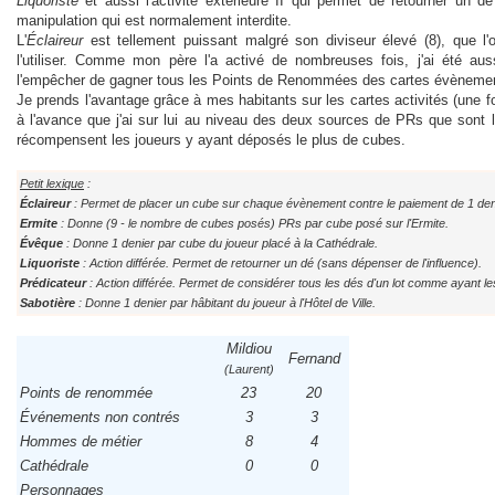
Liquoriste
et aussi l'activité extérieure II qui permet de retourner un dé 
manipulation qui est normalement interdite.
L'
Éclaireur
est tellement puissant malgré son diviseur élevé (8), que l'
l'utiliser. Comme mon père l'a activé de nombreuses fois, j'ai été aus
l'empêcher de gagner tous les Points de Renommées des cartes évèneme
Je prends l'avantage grâce à mes habitants sur les cartes activités (une f
à l'avance que j'ai sur lui au niveau des deux sources de PRs que sont l
récompensent les joueurs y ayant déposés le plus de cubes.
Petit lexique
:
Éclaireur
: Permet de placer un cube sur chaque évènement contre le paiement de 1 den
Ermite
: Donne (9 - le nombre de cubes posés) PRs par cube posé sur l'Ermite.
Évêque
: Donne 1 denier par cube du joueur placé à la Cathédrale.
Liquoriste
: Action différée. Permet de retourner un dé (sans dépenser de l'influence).
Prédicateur
: Action différée. Permet de considérer tous les dés d'un lot comme ayant le
Sabotière
: Donne 1 denier par hâbitant du joueur à l'Hôtel de Ville.
Mildiou
Fernand
(Laurent)
Points de renommée
23
20
Événements non contrés
3
3
Hommes de métier
8
4
Cathédrale
0
0
Personnages