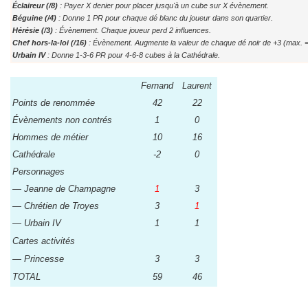
Éclaireur (/8)
: Payer X denier pour placer jusqu'à un cube sur X évènement.
Béguine (/4)
: Donne 1 PR pour chaque dé blanc du joueur dans son quartier.
Hérésie (/3)
: Évènement. Chaque joueur perd 2 influences.
Chef hors-la-loi (/16)
: Évènement. Augmente la valeur de chaque dé noir de +3 (max. =
Urbain IV
: Donne 1-3-6 PR pour 4-6-8 cubes à la Cathédrale.
Fernand
Laurent
Points de renommée
42
22
Évènements non contrés
1
0
Hommes de métier
10
16
Cathédrale
-2
0
Personnages
— Jeanne de Champagne
1
3
— Chrétien de Troyes
3
1
— Urbain IV
1
1
Cartes activités
— Princesse
3
3
TOTAL
59
46