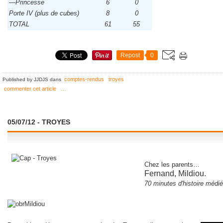
—Princesse
6
0
Porte IV (plus de cubes)
8
0
TOTAL
61
55
Repost
0
comptes-rendus
troyes
Published by JJDJS
dans
commenter cet article
…
05/07/12 - TROYES
Chez les parents
…
Fernand, Mildiou
.
70 minutes d'histoire médi