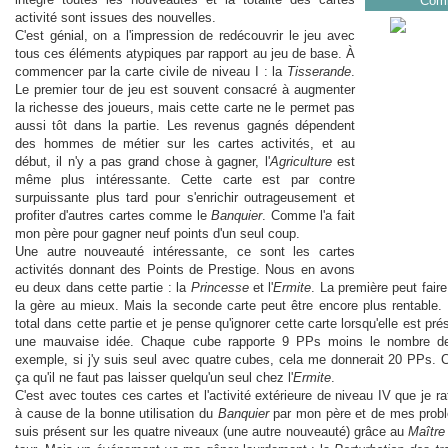
Com
activité sont issues des nouvelles.
C'est génial, on a l'impression de redécouvrir le jeu avec
tous ces éléments atypiques par rapport au jeu de base. À
commencer par la carte civile de niveau I : la
Tisserande
.
Le premier tour de jeu est souvent consacré à augmenter
la richesse des joueurs, mais cette carte ne le permet pas
aussi tôt dans la partie. Les revenus gagnés dépendent
des hommes de métier sur les cartes activités, et au
début, il n'y a pas grand chose à gagner, l'
Agriculture
est
même plus intéressante. Cette carte est par contre
surpuissante plus tard pour s'enrichir outrageusement et
profiter d'autres cartes comme le
Banquier
. Comme l'a fait
mon père pour gagner neuf points d'un seul coup.
Une autre nouveauté intéressante, ce sont les cartes
activités donnant des Points de Prestige. Nous en avons
eu deux dans cette partie : la
Princesse
et l'
Ermite
. La première peut fair
la gère au mieux. Mais la seconde carte peut être encore plus rentable
total dans cette partie et je pense qu'ignorer cette carte lorsqu'elle est p
une mauvaise idée. Chaque cube rapporte 9 PPs moins le nombre de
exemple, si j'y suis seul avec quatre cubes, cela me donnerait 20 PPs. C
ça qu'il ne faut pas laisser quelqu'un seul chez l'
Ermite
.
C'est avec toutes ces cartes et l'activité extérieure de niveau IV que je 
à cause de la bonne utilisation du
Banquier
par mon père et de mes probl
suis présent sur les quatre niveaux (une autre nouveauté) grâce au
Maître