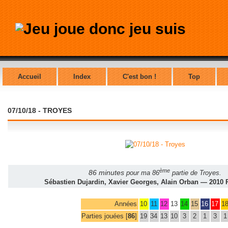
Accueil
Index
C'est bon !
Top
07/10/18 - TROYES
ème
86 minutes
pour ma 86
partie de Troyes.
Sébastien Dujardin, Xavier Georges, Alain Orban — 2010
Années
10
11
12
13
14
15
16
17
1
Parties jouées [
86
]
19
34
13
10
3
2
1
3
1