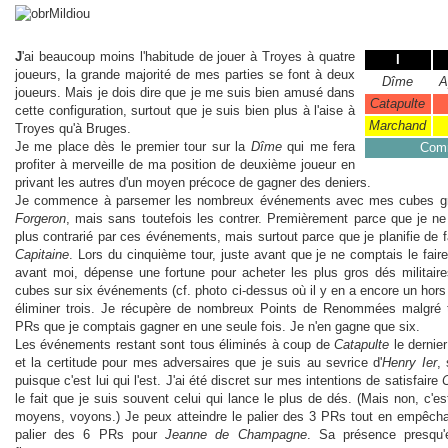
J
'ai beaucoup moins l'habitude de jouer à Troyes à quatre
I
joueurs, la grande majorité de mes parties se font à deux
Dîme
A
joueurs. Mais je dois dire que je me suis bien amusé dans
Catapulte
cette configuration, surtout que je suis bien plus à l'aise à
Marchand
Troyes qu'à Bruges.
Je me place dès le premier tour sur la
Dîme
qui me fera
Com
profiter à merveille de ma position de deuxième joueur en
privant les autres d'un moyen précoce de gagner des deniers.
Je commence à parsemer les nombreux événements avec mes cubes g
Forgeron
, mais sans toutefois les contrer. Premièrement parce que je ne 
plus contrarié par ces événements, mais surtout parce que je planifie de 
Capitaine
. Lors du cinquième tour, juste avant que je ne comptais le faire
avant moi, dépense une fortune pour acheter les plus gros dés militair
cubes sur six événements (cf. photo ci-dessus où il y en a encore un hors 
éliminer trois. Je récupère de nombreux Points de Renommées malgré 
PRs que je comptais gagner en une seule fois. Je n'en gagne que six.
Les événements restant sont tous éliminés à coup de
Catapulte
le dernie
et la certitude pour mes adversaires que je suis au sevrice d'
Henry Ier
,
puisque c'est lui qui l'est. J'ai été discret sur mes intentions de satisfaire
le fait que je suis souvent celui qui lance le plus de dés. (Mais non, c'es
moyens, voyons.) Je peux atteindre le palier des 3 PRs tout en empêcha
palier des 6 PRs pour
Jeanne de Champagne
. Sa présence presqu'e