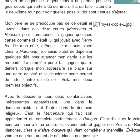
moyen de gagner de l'argent mais il ne permet pas des
Com
gros coups qui sortent du commun. Il a dû falloir attendre
le deuxième tour pour voir quelles possibilités sont venues s'ajouter.
Mon père ne se préoccupe pas de ce détail et
investit dans ces deux cartes (
Marchand
et
Rançon
) pour commencer à gagner quelques
cartes comme si c'était lui qui jouait avec
Henry
Ier.
De mon côté, même si je me suis placé
chez le
Marchand
, je choisis plutôt de dépenser
quelques dés pour avancer mon garde sur les
remparts. La première porte fait gagner quatre
deniers lorsque mon adversaire se place sur
une carte activité et la deuxième porte permet
de lutter contre un dé noir. Voilà mes deux
premiers objectifs.
Avec le deuxième tour, deux combinaisons
intéressantes apparaissent, une dans le
domaine militaire et l'autre dans le domaine
religieux. C'est le
Mercenaire
qui fait son
apparition et qui complète parfaitement la
Rançon.
C'est d'ailleurs la vo
pour continuer à lutter contre les événements et gagner ses Points de 
blanches, c'est le
Maître d'œuvre
qui vient compléter à merveille l'
Évêque
voie en achetant autant de dés blancs que possible.