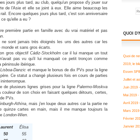
es jours plus tard, au club, quelqu'un propose d'y jouer sur
rte de l'Asie et elle se joint à eux. Elle aime beaucoup les
rail. Encore quelques jours plus tard, c'est son anniversaire
 ce qu'elle a eu ?
re première partie en famille avec du vrai matériel et pas
QUOI D'
an.
 ne sont jamais très éloignés les uns des autres car les
le monde et sans gros écarts.
on gros objectif
Cádiz
-
Stockholm
car il lui manque un tout
Quoi de ne
 n'avait pas vu qu'il lui manquait ce petit tronçon comme
a péninsule ibérique.
2019, le bil
f
Lisboa
-
Danzic
et manque le bonus de dix PVs pour la ligne
Essen SPIE
père. Ce statut a changé plusieurs fois en cours de parties
Juillet et 
 ininterrompue.
e de plusieurs lignes grises pour la ligne
Palermo
-
Moskva
Juin 2019 
la couleur de son choix en faisant quelques détours, certes,
Mai 2019 -
s de PVs.
Avril 2019
inburgh
-
Athína
, mais j'en loupe deux autres car la partie ne
e quinze cartes en main, mais il me manque toujours la
Mars 2019 
ne
London
-
Wien
.
Février 20
Janvier 20
Laurent
Élisa
50
55