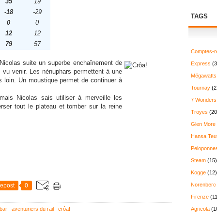
35
19
-18
-29
TAGS
0
0
12
12
79
57
Comptes-r
 Nicolas suite un superbe enchaînement de
Express
(3
n vu venir. Les nénuphars permettent à une
Mégawatts
lus loin. Un moustique permet de continuer à
Tournay
(2
ais Nicolas sais utiliser à merveille les
7 Wonders
ser tout le plateau et tomber sur la reine
Troyes
(20
Glen More
Hansa Teu
Peloponne
Steam
(15)
Kogge
(12)
Norenberc
epost
0
Firenze
(11
bar
aventuriers du rail
crôa!
Agricola
(1