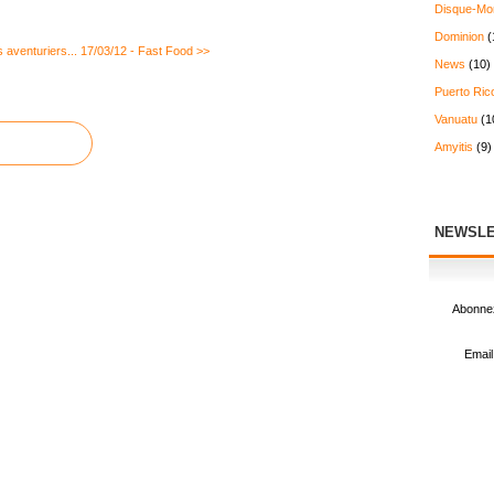
Disque-Mo
Dominion
(
 aventuriers...
17/03/12 - Fast Food >>
News
(10)
Puerto Ric
Vanuatu
(1
Amyitis
(9)
NEWSLE
Abonnez
Email