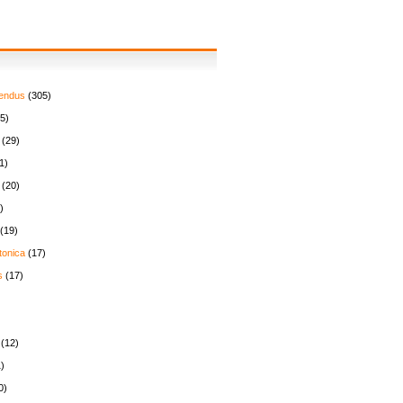
endus
(305)
5)
(29)
1)
(20)
)
(19)
tonica
(17)
s
(17)
(12)
)
0)