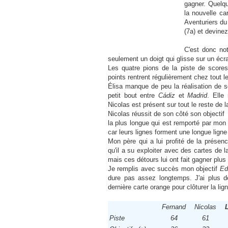
gagner. Quelqu
la nouvelle ca
Aventuriers du 
(7a) et devinez
C'est donc not
seulement un doigt qui glisse sur un écr
Les quatre pions de la piste de scores
points rentrent régulièrement chez tout 
Élisa manque de peu la réalisation de s
petit bout entre
Cádiz
et
Madrid
. Elle
Nicolas est présent sur tout le reste de l
Nicolas réussit de son côté son objecti
la plus longue qui est remporté par mon 
car leurs lignes forment une longue ligne
Mon père qui a lui profité de la présenc
qu'il a su exploiter avec des cartes de 
mais ces détours lui ont fait gagner plu
Je remplis avec succès mon objectif
Ed
dure pas assez longtemps. J'ai plus d
dernière carte orange pour clôturer la lig
Fernand
Nicolas
Piste
64
61