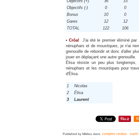
Objectifs (+)
36
33
Objectifs (-)
0
0
Bonus
10
0
Gares
12
12
TOTAL
122
106
•
Crôa!
J'ai été le premier éliminé par
nénuphars et de moustiques, je n'ai rie
grenouille de rebondir et donc d'aller p
jouer en déplaçant une autre grenouille.
Élisa résiste un peu plus longtemps, m
nénuphars et les moustiques pour traver
d'Élisa.
1
Nicolas
2
Élisa
3
Laurent
R
comptes-rendus
sushi 
Published by Mildiou
dans