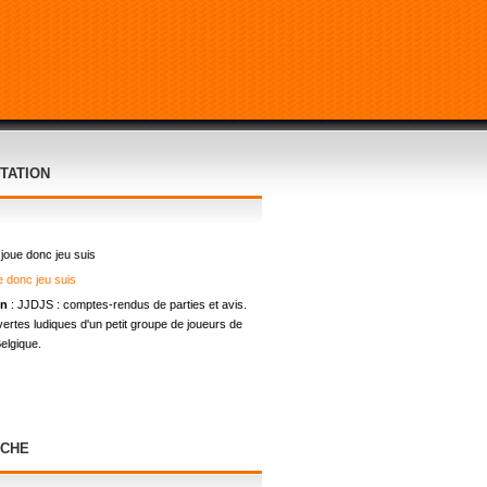
TATION
 joue donc jeu suis
on
: JJDJS : comptes-rendus de parties et avis.
ertes ludiques d'un petit groupe de joueurs de
elgique.
CHE