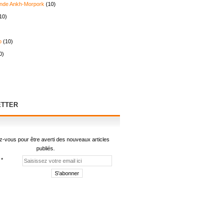
nde Ankh-Morpork
(10)
10)
o
(10)
0)
TTER
-vous pour être averti des nouveaux articles
publiés.