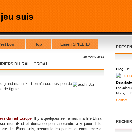
'est bon !
Top
Essen SPIEL 19
PRÉSEN
18 MARS 2012
TURIERS DU RAIL, CRÔA!
Blog
: Jeu
Descripti
de grand matin ? Et on n'a que très peu de
Les découv
s de figure.
Mons, en B
Contact
ers du rail
Europe
. Il y a quelques semaines, ma fille Élisa
RECHER
 sur mon iPad et demande pour apprendre à y jouer. Elle
carte des États-Unis, accumule les parties et commence à