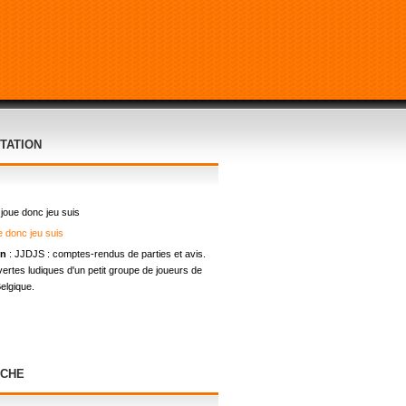
TATION
 joue donc jeu suis
on
: JJDJS : comptes-rendus de parties et avis.
ertes ludiques d'un petit groupe de joueurs de
elgique.
CHE