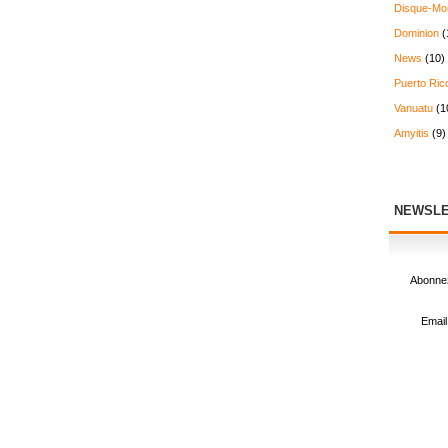
Disque-Mo
Dominion
(
News
(10)
Puerto Ric
Vanuatu
(1
Amyitis
(9)
NEWSLE
Abonnez
Email