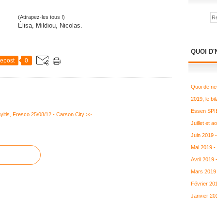
(Attrapez-les tous !)
Élisa, Mildiou, Nicolas.
QUOI D'
epost
0
Quoi de ne
2019, le bil
Essen SPIE
yitis, Fresco
25/08/12 - Carson City >>
Juillet et 
Juin 2019 
Mai 2019 -
Avril 2019
Mars 2019 
Février 20
Janvier 20