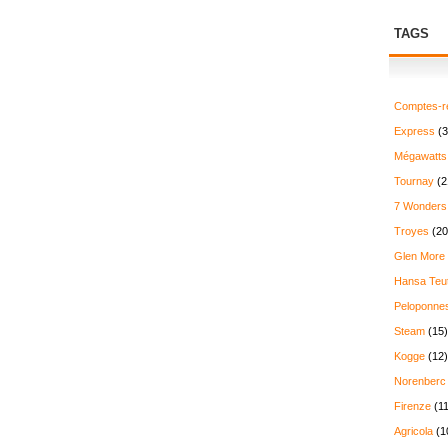
TAGS
Comptes-r
Express
(3
Mégawatts
Tournay
(2
7 Wonders
Troyes
(20
Glen More
Hansa Teu
Peloponne
Steam
(15)
Kogge
(12)
Norenberc
Firenze
(11
Agricola
(1