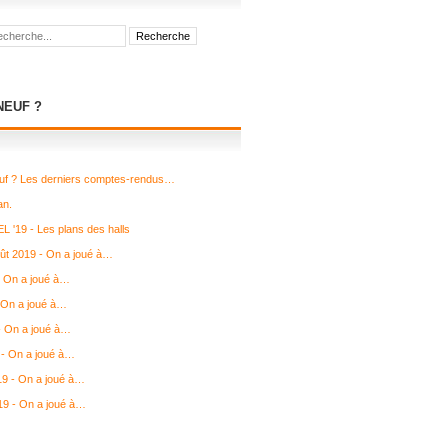
NEUF ?
uf ? Les derniers comptes-rendus…
an.
L '19 - Les plans des halls
août 2019 - On a joué à…
- On a joué à…
 On a joué à…
 - On a joué à…
- On a joué à…
19 - On a joué à…
19 - On a joué à…