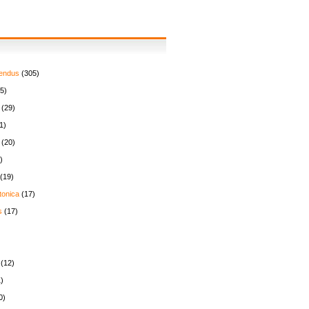
endus
(305)
5)
(29)
1)
(20)
)
(19)
tonica
(17)
s
(17)
(12)
)
0)