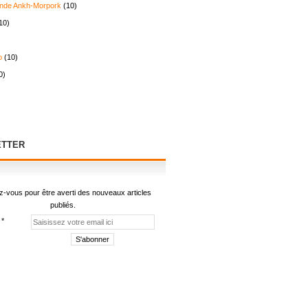
nde Ankh-Morpork
(10)
10)
o
(10)
0)
TTER
-vous pour être averti des nouveaux articles
publiés.