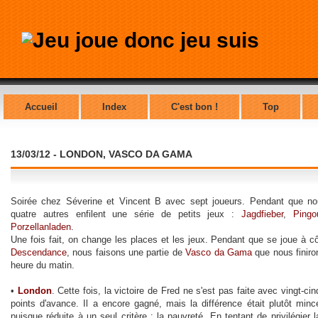
Accueil
Index
C'est bon !
Top
13/03/12 - LONDON, VASCO DA GAMA
Soirée chez Séverine et Vincent B avec sept joueurs. Pendant que n
quatre autres enfilent une série de petits jeux :
Jagdfieber
,
Pingo
Porzellanladen
.
Une fois fait, on change les places et les jeux. Pendant que se joue à c
Descendance
, nous faisons une partie de
Vasco da Gama
que nous finir
heure du matin.
•
London
. Cette fois, la victoire de Fred ne s'est pas faite avec vingt-cin
points d'avance. Il a encore gagné, mais la différence était plutôt minc
puisque réduite à un seul critère : la pauvreté. En tentant de privilégier l