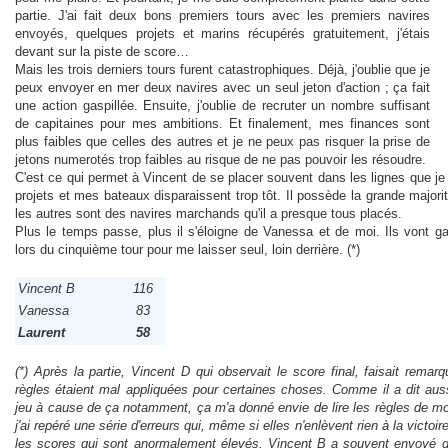
partie. J'ai fait deux bons premiers tours avec les premiers navires
envoyés, quelques projets et marins récupérés gratuitement, j'étais
devant sur la piste de score…
Mais les trois derniers tours furent catastrophiques. Déjà, j'oublie que je
peux envoyer en mer deux navires avec un seul jeton d'action ; ça fait
une action gaspillée. Ensuite, j'oublie de recruter un nombre suffisant
de capitaines pour mes ambitions. Et finalement, mes finances sont
plus faibles que celles des autres et je ne peux pas risquer la prise de
jetons numerotés trop faibles au risque de ne pas pouvoir les résoudre.
C'est ce qui permet à Vincent de se placer souvent dans les lignes que je
projets et mes bateaux disparaissent trop tôt. Il possède la grande major
les autres sont des navires marchands qu'il a presque tous placés.
Plus le temps passe, plus il s'éloigne de Vanessa et de moi. Ils vont 
lors du cinquième tour pour me laisser seul, loin derrière. (*)
Vincent B
116
Vanessa
83
Laurent
58
(*) Après la partie, Vincent D qui observait le score final, faisait remarqu
règles étaient mal appliquées pour certaines choses. Comme il a dit aussi
jeu à cause de ça notamment, ça m'a donné envie de lire les règles de mo
j'ai repéré une série d'erreurs qui, même si elles n'enlèvent rien à la victoi
les scores qui sont anormalement élevés. Vincent B a souvent envoyé 