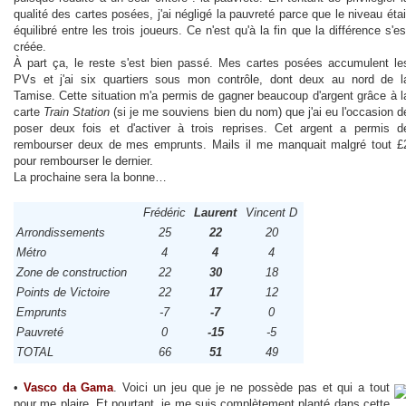
qualité des cartes posées, j'ai négligé la pauvreté parce que le niveau étai
équilibré entre les trois joueurs. Ce n'est qu'à la fin que la différence s'es
créée.
À part ça, le reste s'est bien passé. Mes cartes posées accumulent le
PVs et j'ai six quartiers sous mon contrôle, dont deux au nord de l
Tamise. Cette situation m'a permis de gagner beaucoup d'argent grâce à l
carte
Train Station
(si je me souviens bien du nom) que j'ai eu l'occasion d
poser deux fois et d'activer à trois reprises. Cet argent a permis d
rembourser deux de mes emprunts. Mails il me manquait malgré tout £
pour rembourser le dernier.
La prochaine sera la bonne…
Frédéric
Laurent
Vincent D
Arrondissements
25
22
20
Métro
4
4
4
Zone de construction
22
30
18
Points de Victoire
22
17
12
Emprunts
-7
-7
0
Pauvreté
0
-15
-5
TOTAL
66
51
49
•
Vasco da Gama
. Voici un jeu que je ne possède pas et qui a tout
pour me plaire. Et pourtant, je me suis complètement planté dans cette