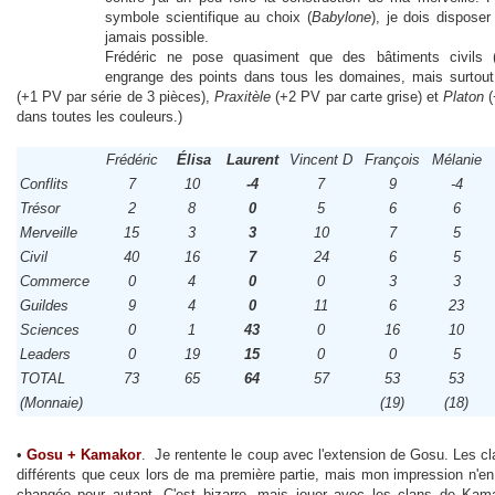
symbole scientifique au choix (
Babylone
), je dois dispose
jamais possible.
Frédéric ne pose quasiment que des bâtiments civils (
engrange des points dans tous les domaines, mais surtou
(+1 PV par série de 3 pièces),
Praxitèle
(+2 PV par carte grise) et
Platon
(
dans toutes les couleurs.)
Frédéric
Élisa
Laurent
Vincent D
François
Mélanie
Conflits
7
10
-4
7
9
-4
Trésor
2
8
0
5
6
6
Merveille
15
3
3
10
7
5
Civil
40
16
7
24
6
5
Commerce
0
4
0
0
3
3
Guildes
9
4
0
11
6
23
Sciences
0
1
43
0
16
10
Leaders
0
19
15
0
0
5
TOTAL
73
65
64
57
53
53
(Monnaie)
(19)
(18)
•
Gosu + Kamakor
. Je rentente le coup avec l'extension de Gosu. Les cl
différents que ceux lors de ma première partie, mais mon impression n'en
changée pour autant. C'est bizarre, mais jouer avec les clans de Ka