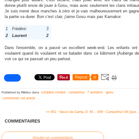
donne plutôt envie de jouer à Gosu, mais avec seulement les clans initiau
Je suis mené deux manches à zéro et je vais malheureusement en gagne
la partie va durer. Bon c'est clair, j'aime Gosu mais pas Kamakor.
1
Frédéric
3
2
Laurent
2
Dans l'ensemble, on a passé un excellent week-end. Les enfants ont 
voulaient quand ils voulaient et se balader dans ce bâtiment (Auberge 
voir ce qui se passait un peu partout.
Repost
0
comptes-rendus
cartazimut
7 wonders
gosu
Published by Mildiou
dans
commenter cet article
…
<< 051 - Vasco da Gama, D.-M....
049 - Cartazimut VIII (jour..
COMMENTAIRES
Ajouter un commentaire