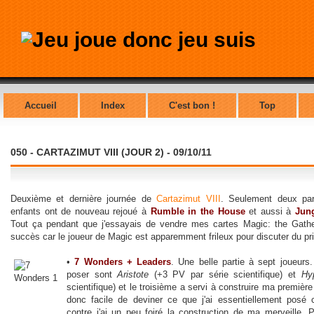
Accueil
Index
C'est bon !
Top
050 - CARTAZIMUT VIII (JOUR 2) - 09/10/11
Deuxième et dernière journée de
Cartazimut VIII
. Seulement deux par
enfants ont de nouveau rejoué à
Rumble in the House
et aussi à
Jun
Tout ça pendant que j'essayais de vendre mes cartes Magic: the Gathe
succès car le joueur de Magic est apparemment frileux pour discuter du pri
•
7 Wonders + Leaders
. Une belle partie à sept joueurs
poser sont
Aristote
(+3 PV par série scientifique) et
Hy
scientifique) et le troisième a servi à construire ma première
donc facile de deviner ce que j'ai essentiellement posé
contre j'ai un peu foiré la construction de ma merveille. P