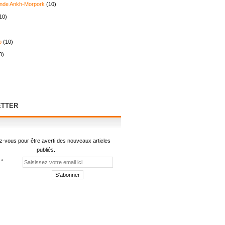
nde Ankh-Morpork
(10)
10)
o
(10)
0)
TTER
-vous pour être averti des nouveaux articles
publiés.