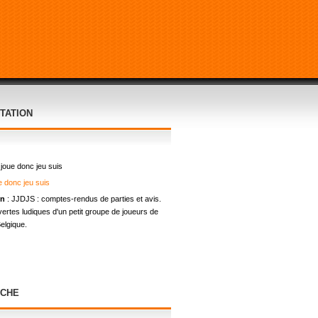
TATION
 joue donc jeu suis
on
: JJDJS : comptes-rendus de parties et avis.
ertes ludiques d'un petit groupe de joueurs de
elgique.
CHE