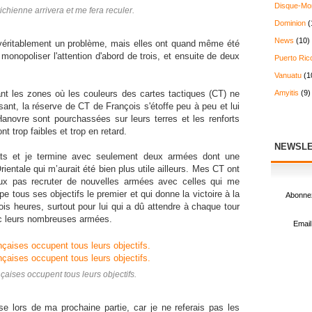
Disque-Mo
chienne arrivera et me fera reculer.
Dominion
(
News
(10)
 véritablement un problème, mais elles ont quand même été
monopoliser l'attention d'abord de trois, et ensuite de deux
Puerto Ric
Vanuatu
(1
ant les zones où les couleurs des cartes tactiques (CT) ne
Amyitis
(9)
sant, la réserve de CT de François s'étoffe peu à peu et lui
novre sont pourchassées sur leurs terres et les renforts
nt trop faibles et trop en retard.
NEWSLE
ts et je termine avec seulement deux armées dont une
entale qui m’aurait été bien plus utile ailleurs. Mes CT ont
ux pas recruter de nouvelles armées avec celles qui me
e tous ses objectifs le premier et qui donne la victoire à la
Abonnez
is heures, surtout pour lui qui a dû attendre à chaque tour
ec leurs nombreuses armées.
Email
aises occupent tous leurs objectifs.
e lors de ma prochaine partie, car je ne referais pas les