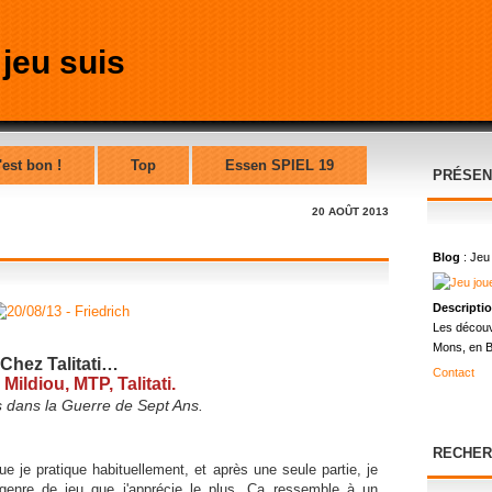
'est bon !
Top
Essen SPIEL 19
PRÉSEN
20 AOÛT 2013
Blog
: Jeu
Descripti
Les découv
Mons, en B
Chez Talitati…
Contact
 Mildiou, MTP, Talitati.
 dans la Guerre de Sept Ans.
RECHER
e je pratique habituellement, et après une seule partie, je
genre de jeu que j'apprécie le plus. Ça ressemble à un