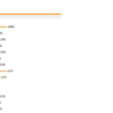
endus
(305)
5)
(29)
1)
(20)
)
(19)
tonica
(17)
s
(17)
(12)
)
0)