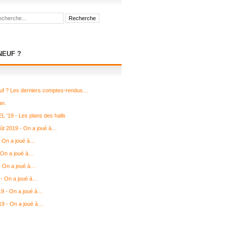
NEUF ?
uf ? Les derniers comptes-rendus…
an.
L '19 - Les plans des halls
août 2019 - On a joué à…
- On a joué à…
 On a joué à…
 - On a joué à…
- On a joué à…
19 - On a joué à…
19 - On a joué à…