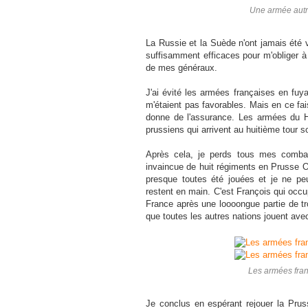
Une armée autri
La Russie et la Suède n'ont jamais été
suffisamment efficaces pour m'obliger à 
de mes généraux.
J'ai évité les armées françaises en fuy
m'étaient pas favorables. Mais en ce fai
donne de l'assurance. Les armées du Ha
prussiens qui arrivent au huitième tour so
Après cela, je perds tous mes comba
invaincue de huit régiments en Prusse Ori
presque toutes été jouées et je ne pe
restent en main. C'est François qui occup
France après une loooongue partie de tro
que toutes les autres nations jouent av
Les armées franç
Je conclus en espérant rejouer la Pruss