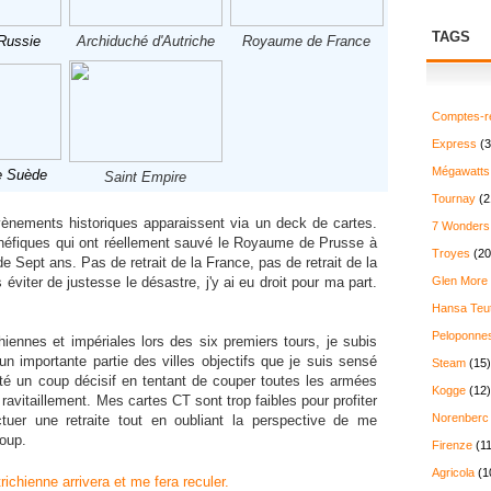
TAGS
Russie
Archiduché d'Autriche
Royaume de France
Comptes-r
Express
(3
Mégawatts
 Suède
Saint Empire
Tournay
(2
vènements historiques apparaissent via un deck de cartes.
7 Wonders
énéfiques qui ont réellement sauvé le Royaume de Prusse à
Troyes
(20
 de Sept ans. Pas de retrait de la France, pas de retrait de la
éviter de justesse le désastre, j'y ai eu droit pour ma part.
Glen More
Hansa Teu
Peloponne
iennes et impériales lors des six premiers tours, je subis
un importante partie des villes objectifs que je suis sensé
Steam
(15)
enté un coup décisif en tentant de couper toutes les armées
Kogge
(12)
 ravitaillement. Mes cartes CT sont trop faibles pour profiter
Norenberc
ctuer une retraite tout en oubliant la perspective de me
coup.
Firenze
(11
Agricola
(1