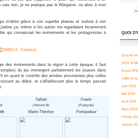
sais rien, je ne pratique pas le Wargame, ou alors à mon
qui m'attire grâce à son superbe plateau et surtout à son
, j'adore ça, même si les autres me regardaient bizarrement
table qui connaissait les événements et les protagonistes à
QUOI D'
Quoi de ne
2019, le bil
gie des événements dans la région à cette époque, il faut
simples) du jeu immergent parfaitement les joueurs dans
Essen SPIE
c II en ayant le contrôle des armées prussiennes plus celles
Juillet et 
Puissant au début, et s'affaiblissant plus le temps passait
Juin 2019 
e.
Mai 2019 -
Talitati
Fraels
Avril 2019
l)
(Vincent B)
(François)
Mars 2019 
eth
Marie-Thérèse
Pompadour
Février 20
Janvier 20