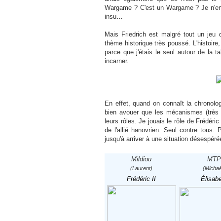
Wargame ? C'est un Wargame ? Je n'en 
insu…
Mais Friedrich est malgré tout un jeu 
thème historique très poussé. L'histoire
parce que j'étais le seul autour de la 
incarner.
En effet, quand on connaît la chronolo
bien avouer que les mécanismes (très 
leurs rôles. Je jouais le rôle de Frédéri
de l'allié hanovrien. Seul contre tous. 
jusqu'à arriver à une situation désespéré
Mildiou
MTP
(Laurent)
(Michaë
Frédéric II
Élisab