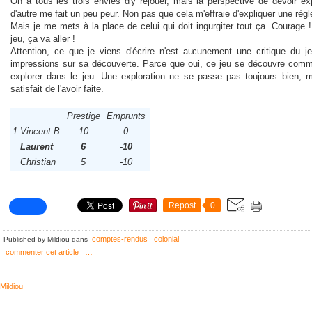
On a tous les trois envies d'y rejouer, mais la perspective de devoir exp
d'autre me fait un peu peur. Non pas que cela m'effraie d'expliquer une règle
Mais je me mets à la place de celui qui doit ingurgiter tout ça. Courage
jeu, ça va aller !
Attention, ce que je viens d'écrire n'est aucunement une critique du
impressions sur sa découverte. Parce que oui, ce jeu se découvre comme
explorer dans le jeu. Une exploration ne se passe pas toujours bien
satisfait de l'avoir faite.
Prestige
Emprunts
1
Vincent B
10
0
Laurent
6
-10
Christian
5
-10
Repost
0
comptes-rendus
colonial
Published by Mildiou
dans
commenter cet article
…
Mildiou