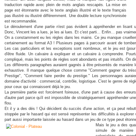
traduction rapide avec plein de mots anglais rescapés. La mise en
page est étonnante avec le texte anglais illustré et le texte français
pas illustré ou illustré différemment. Une double lecture synchronisée
est recommandée.
Le déroulement d'une partie n'est pas évident à appréhender en lisant u
Donc, Vincent les a lues, je les ai lues. Et c'est parti... Enfin… pas vraime
On a constamment eu les règles dans les mains. Ce jeu manque cruelleme
certainement au format A3 ! Plusieurs pages à parcourir avant de tomber
Les cas particuliers et les exceptions sont nombreux, et le jeu est (pour
d'être fluide. Un calvaire à expliquer et un calvaire à comprendre. Pourt
compliqué, mais les points de règles sont abondants et pas intuitifs. On dir
Les différents paragraphes auraient gagnés à être présentés de manière 
exhaustive. Il manque quelque chose comme "Comment gagner du trés
Prestige", "Comment faire perdre du prestige." Les personnages auraie
domaine d'activité : commercial, contrôle, logistique. C'est le genre de règ
pour ceux qui connaissent déjà le jeu.
La première partie est forcément foireuse, d'une part à cause des erreurs
d'autre part parce qu'il est impossible de stratégiquement appréhender un
flou.
Et il y a des dés ! Qui décident du succès d'une action, et ça peut rebutt
stoppée par le hasard qui est sensé représenter les difficultés à explore
part aussi importante laissée au hasard dans un jeu de ce type peut étonne
Mais le jeu a des qua
simule de manière 
colonialiste du mon