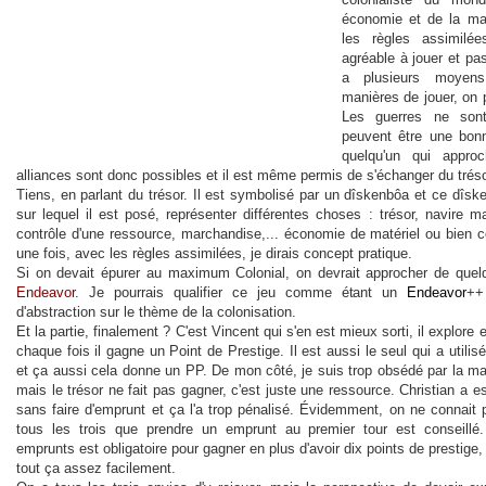
économie et de la mac
les règles assimilée
agréable à jouer et pas
a plusieurs moyens
manières de jouer, on 
Les guerres ne sont
peuvent être une bon
quelqu'un qui appro
alliances sont donc possibles et il est même permis de s'échanger du trés
Tiens, en parlant du trésor. Il est symbolisé par un dîskenbôa et ce dîske
sur lequel il est posé, représenter différentes choses : trésor, navire m
contrôle d'une ressource, marchandise,... économie de matériel ou bien 
une fois, avec les règles assimilées, je dirais concept pratique.
Si on devait épurer au maximum Colonial, on devrait approcher de que
Endeavor
. Je pourrais qualifier ce jeu comme étant un
Endeavor
++
d'abstraction sur le thème de la colonisation.
Et la partie, finalement ? C'est Vincent qui s'en est mieux sorti, il explore
chaque fois il gagne un Point de Prestige. Il est aussi le seul qui a utilis
et ça aussi cela donne un PP. De mon côté, je suis trop obsédé par la ma
mais le trésor ne fait pas gagner, c'est juste une ressource. Christian a e
sans faire d'emprunt et ça l'a trop pénalisé. Évidemment, on ne connait
tous les trois que prendre un emprunt au premier tour est conseill
emprunts est obligatoire pour gagner en plus d'avoir dix points de prestige
tout ça assez facilement.