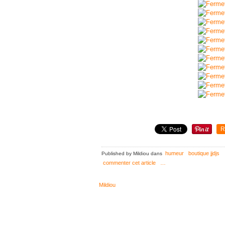
R
humeur
boutique jjdjs
Published by Mildiou
dans
commenter cet article
…
Mildiou