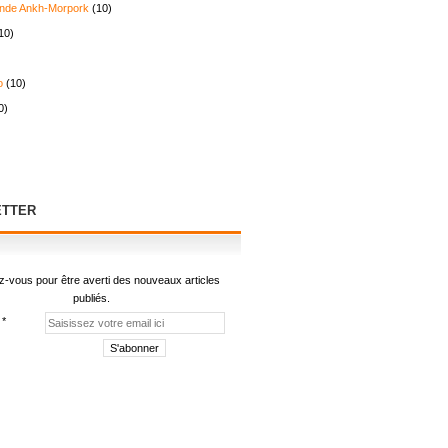
nde Ankh-Morpork
(10)
10)
o
(10)
0)
TTER
-vous pour être averti des nouveaux articles
publiés.