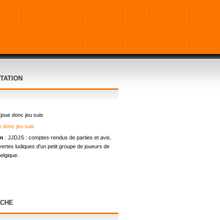
TATION
 joue donc jeu suis
on
: JJDJS : comptes-rendus de parties et avis.
ertes ludiques d'un petit groupe de joueurs de
elgique.
CHE