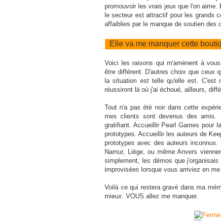
promouvoir les vrais jeux que l'on aime. 
le secteur est attractif pour les grands
affaiblies par le manque de soutien des d
Elle va me manquer cette bouti
Voici les raisons qui m'amènent à vous 
être différent. D'autres choix que ceux q
la situation est telle qu'elle est. C'es
réussiront là où j'ai échoué, ailleurs, di
Tout n'a pas été noir dans cette expérie
mes clients sont devenus des amis. 
gratifiant. Accueillir Pearl Games pour 
prototypes. Accueillir les auteurs de Ke
prototypes avec des auteurs inconnus. 
Namur, Liège, ou même Anvers viennent
simplement, les démos que j'organisais 
improvisées lorsque vous arriviez en me
Voilà ce qui restera gravé dans ma mémo
mieux. VOUS allez me manquer.