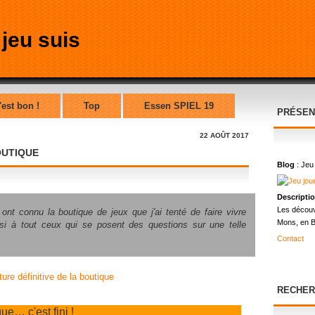
'est bon !
Top
Essen SPIEL 19
PRÉSEN
22 AOÛT 2017
OUTIQUE
Blog
: Jeu
Descripti
Les découv
 ont connu la boutique de jeux que j'ai tenté de faire vivre
Mons, en B
ssi à tout ceux qui se posent des questions sur une telle
—
Contact
RECHER
ue… c'est fini !