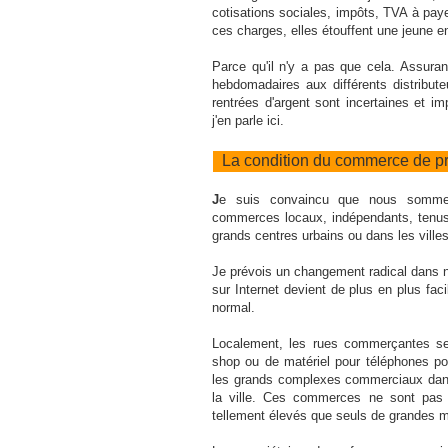
cotisations sociales, impôts, TVA à payer
ces charges, elles étouffent une jeune e
Parce qu'il n'y a pas que cela. Assuran
hebdomadaires aux différents distribute
rentrées d'argent sont incertaines et im
j'en parle ici.
La condition du commerce de pr
J
e suis convaincu que nous sommes
commerces locaux, indépendants, tenus 
grands centres urbains ou dans les villes
Je prévois un changement radical dans 
sur Internet devient de plus en plus faci
normal.
Localement, les rues commerçantes se 
shop ou de matériel pour téléphones po
les grands complexes commerciaux dans
la ville. Ces commerces ne sont pas t
tellement élevés que seuls de grandes 