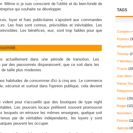
. Même si je suis conscient de l'utilité et du bien-fondé de
ntreprise qui souhaite se développer.
TAGS
ces, loyer et frais publicitaires s'ajoutent aux commandes
urs. Les frais sont connus, prévisibles et inévitables. Les
prévisibles. Les bénéfices, eux, sont trop faibles pour que
Comptes-r
Express
(3
Mégawatts
oximité.
Tournay
(2
 actuellement dans une période de transition. Les
7 Wonders
par des passionnés disparaissent, que ce soit dans les
Troyes
(20
 de taille plus modestes.
Glen More
nos habitudes de consommer d'ici à cinq ans. Le commerce
Hansa Teu
le, sécurisé et surtout dans l'opinion publique, cela devient
Peloponne
Steam
(15)
vident pour n'accueillir que des boutiques de type night
Kogge
(12)
rtables. Les pouvoirs locaux préfèrent souvent promouvoir
 lesquels on retrouve les mêmes enseignes, quelque soit
Norenberc
enus par de véritables indépendants, les loyers y sont
Firenze
(11
marques peuvent les occuper.
Agricola
(1