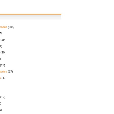
endus
(305)
5)
(29)
1)
(20)
)
(19)
tonica
(17)
s
(17)
(12)
)
0)