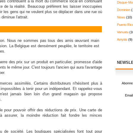
les contribuent à la mort du commerce local en continuant
Disque-Mo
e de la réalité. Beaucoup préfèrent les laisser inoccupées
Dominion
(
 fuir les gens qui ne veulent plus se déplacer dans une rue où
diminue l'attrait.
News
(10)
Puerto Ric
Vanuatu
(1
Amyitis
(9)
, non. Nous ne sommes pas tous des amis œuvrant main
ion. La Belgique est densément peuplée, le territoire est
ses.
erre des prix sur un produit en particulier, promesse d'aide
NEWSLE
nts le même jour. C'est toujours l'ancien qui aura l'avantage
per.
erces assimilés. Certains distributeurs n'hésitent plus à
Abonnez
 impossibles à tenir pour un indépendant. Et rappelez-vous
 n'est jamais bien loin d'un grand magasin qui propose
Email
.
le pour pouvoir offrir des réductions de prix. Une carte de
 à assurer, la moindre réduction fait fondre les minces
 de société. Les boutiques spécialisées font tout pour