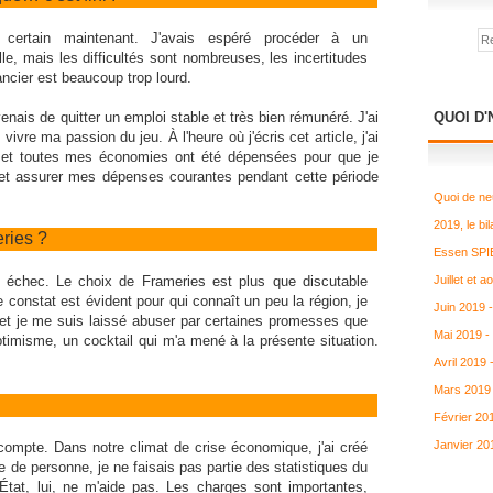
t certain maintenant. J'avais espéré procéder à un
e, mais les difficultés sont nombreuses, les incertitudes
ancier est beaucoup trop lourd.
nais de quitter un emploi stable et très bien rémunéré. J'ai
QUOI D'
vivre ma passion du jeu. À l'heure où j'écris cet article, j'ai
, et toutes mes économies ont été dépensées pour que je
 et assurer mes dépenses courantes pendant cette période
Quoi de ne
2019, le bil
ries ?
Essen SPIE
 échec. Le choix de Frameries est plus que discutable
Juillet et 
constat est évident pour qui connaît un peu la région, je
Juin 2019 
et je me suis laissé abuser par certaines promesses que
Mai 2019 -
optimisme, un cocktail qui m'a mené à la présente situation.
Avril 2019
Mars 2019 
Février 20
Janvier 20
compte. Dans notre climat de crise économique, j'ai créé
e de personne, je ne faisais pas partie des statistiques du
'État, lui, ne m'aide pas. Les charges sont importantes,