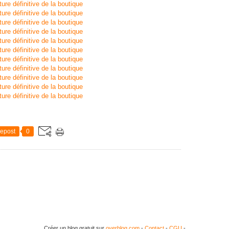
epost
0
Créer un blog gratuit sur
overblog.com
-
Contact
-
CGU
-