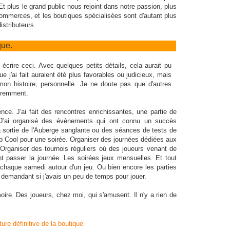
Et plus le grand public nous rejoint dans notre passion, plus
 commerces, et les boutiques spécialisées sont d'autant plus
istributeurs.
que.
écrire ceci. Avec quelques petits détails, cela aurait pu
ue j'ai fait auraient été plus favorables ou judicieux, mais
t mon histoire, personnelle. Je ne doute pas que d'autres
fféremment.
nce. J'ai fait des rencontres enrichissantes, une partie de
J'ai organisé des évènements qui ont connu un succès
la sortie de l'Auberge sanglante ou des séances de tests de
ep Cool pour une soirée. Organiser des journées dédiées aux
Organiser des tournois réguliers où des joueurs venant de
 passer la journée. Les soirées jeux mensuelles. Et tout
chaque samedi autour d'un jeu. Ou bien encore les parties
 demandant si j'avais un peu de temps pour jouer.
ire. Des joueurs, chez moi, qui s'amusent. Il n'y a rien de