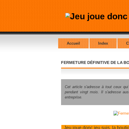
Accueil
Index
C
FERMETURE DÉFINITIVE DE LA B
Cet article s'adresse à tout ceux qui
—
pendant vingt mois. Il s'adresse au
entreprise.
Jeu joue donc jeu suis, la boutiq