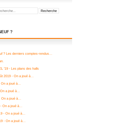
NEUF ?
uf ? Les derniers comptes-rendus…
an.
L '19 - Les plans des halls
août 2019 - On a joué à…
- On a joué à…
 On a joué à…
 - On a joué à…
- On a joué à…
19 - On a joué à…
19 - On a joué à…