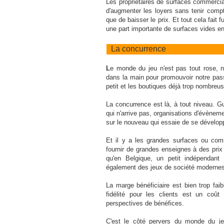
Les propriétaires de surfaces commercia
d'augmenter les loyers sans tenir compt
que de baisser le prix. Et tout cela fait
une part importante de surfaces vides en 
La concurrence
L
e monde du jeu n'est pas tout rose
dans la main pour promouvoir notre pass
petit et les boutiques déjà trop nombreu
La concurrence est là, à tout niveau. Gu
qui n'arrive pas, organisations d'évèneme
sur le nouveau qui essaie de se dévelop
Et il y a les grandes surfaces ou comm
fournir de grandes enseignes à des prix
qu'en Belgique, un petit indépendant
également des jeux de société modernes
La marge bénéficiaire est bien trop faib
fidélité pour les clients est un coût
perspectives de bénéfices.
C'est le côté pervers du monde du jeu