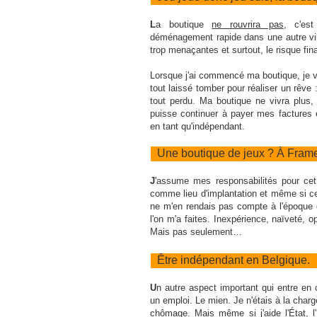
L
a boutique
ne rouvrira pas
, c'es
déménagement rapide dans une autre vill
trop menaçantes et surtout, le risque fin
Lorsque j'ai commencé ma boutique, je ve
tout laissé tomber pour réaliser un rêve : 
tout perdu. Ma boutique ne vivra plus
puisse continuer à payer mes factures
en tant qu'indépendant.
Une boutique de jeux ? À Frame
J
'assume mes responsabilités pour cet
comme lieu d'implantation et même si ce 
ne m'en rendais pas compte à l'époque 
l'on m'a faites. Inexpérience, naïveté, 
Mais pas seulement…
Être indépendant en Belgique.
U
n autre aspect important qui entre en 
un emploi. Le mien. Je n'étais à la charg
chômage. Mais même si j'aide l'État, l