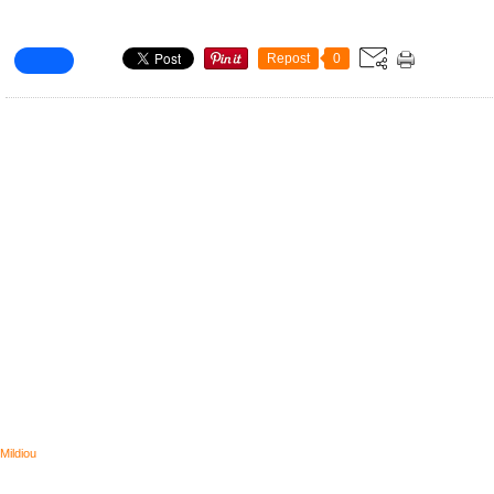
Repost
0
Mildiou