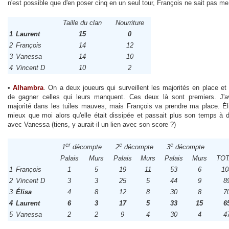
n'est possible que d'en poser cinq en un seul tour, François ne sait pas me 
Taille du clan
Nourriture
1
Laurent
15
0
2
François
14
12
3
Vanessa
14
10
4
Vincent D
10
2
•
Alhambra
. On a deux joueurs qui surveillent les majorités en place et 
de gagner celles qui leurs manquent. Ces deux là sont premiers. J'a
majorité dans les tuiles mauves, mais François va prendre ma place. Éli
mieux que moi alors qu'elle était dissipée et passait plus son temps à d
avec Vanessa (tiens, y aurait-il un lien avec son score ?)
er
e
e
1
décompte
2
décompte
3
décompte
Palais
Murs
Palais
Murs
Palais
Murs
TO
1
François
1
5
19
11
53
6
10
2
Vincent D
3
3
25
5
44
9
8
3
Élisa
4
8
12
8
30
8
7
4
Laurent
6
3
17
5
33
15
6
5
Vanessa
2
2
9
4
30
4
4