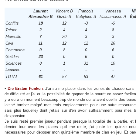
Laurent
Vincent D
François
Vanessa
Ni
Alexandrie B
Gizeh B
Babylone B
Halicarnasse A
Ép
Conflits
18
12
-3
-6
Trésor
2
4
4
8
Merveille
7
20
3
3
Civil
11
12
12
26
Commerce
0
8
0
6
Guildes
23
0
6
0
Sciences
0
1
31
10
Leaders
-
-
-
-
TOTAL
61
57
53
47
•
Die Ersten Funken
. J'ai su me placer dans les zones de chasse sans
de difficulté et j'ai eu la possibilité de gagner de la nourriture assez facile
y a eu a un moment beaucoup trop de monde qui allaient cueillir des baies, 
laissé tomber malgré mes trois emplacements pour une autre ressource
sais plus laquelle) dont j'étais sûr d'en avoir suffisamment pour mes 
d'expansion.
Je suis resté premier joueur pendant presque la totalité de la partie, et 
dernier tour avec les places qu'il me reste, j'ai juste les quinze nour
nécessaires pour déposer mon quinzième membre de clan en jeu. Et parc