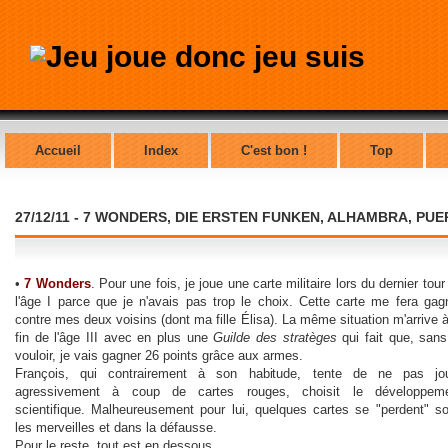
Accueil
Index
C'est bon !
Top
27/12/11 - 7 WONDERS, DIE ERSTEN FUNKEN, ALHAMBRA, PU
•
7 Wonders
. Pour une fois, je joue une carte militaire lors du dernier tour
l'âge I parce que je n'avais pas trop le choix. Cette carte me fera gag
contre mes deux voisins (dont ma fille Élisa). La même situation m'arrive à
fin de l'âge III avec en plus une
Guilde des stratèges
qui fait que, sans
vouloir, je vais gagner 26 points grâce aux armes.
François, qui contrairement à son habitude, tente de ne pas jo
agressivement à coup de cartes rouges, choisit le développem
scientifique. Malheureusement pour lui, quelques cartes se "perdent" s
les merveilles et dans la défausse.
Pour le reste, tout est en dessous…