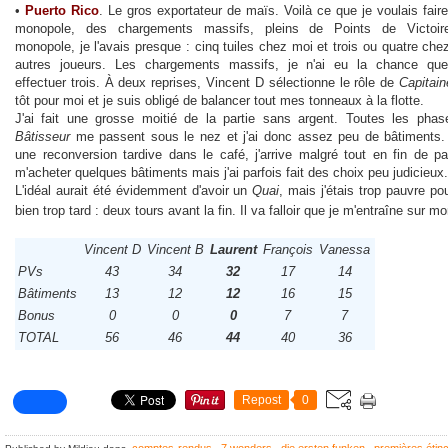
•
Puerto Rico
. Le gros exportateur de maïs. Voilà ce que je voulais fair
monopole, des chargements massifs, pleins de Points de Victoir
monopole, je l'avais presque : cinq tuiles chez moi et trois ou quatre chez
autres joueurs. Les chargements massifs, je n'ai eu la chance que
effectuer trois. À deux reprises, Vincent D sélectionne le rôle de
Capitain
tôt pour moi et je suis obligé de balancer tout mes tonneaux à la flotte.
J'ai fait une grosse moitié de la partie sans argent. Toutes les pha
Bâtisseur
me passent sous le nez et j'ai donc assez peu de bâtiments.
une reconversion tardive dans le café, j'arrive malgré tout en fin de pa
m'acheter quelques bâtiments mais j'ai parfois fait des choix peu judicieux.
L'idéal aurait été évidemment d'avoir un
Quai
, mais j'étais trop pauvre po
bien trop tard : deux tours avant la fin. Il va falloir que je m'entraîne sur 
Vincent D
Vincent B
Laurent
François
Vanessa
PVs
43
34
32
17
14
Bâtiments
13
12
12
16
15
Bonus
0
0
0
7
7
TOTAL
56
46
44
40
36
Repost
0