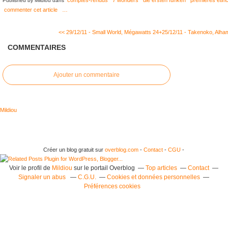
comptes-rendus
7 wonders
die ersten funken
premières étinc
Published by Mildiou
dans
commenter cet article
…
<< 29/12/11 - Small World, Mégawatts
24+25/12/11 - Takenoko, Alham
COMMENTAIRES
Ajouter un commentaire
Mildiou
Créer un blog gratuit sur
overblog.com
-
Contact
-
CGU
-
Voir le profil de
Mildiou
sur le portail Overblog
Top articles
Contact
Signaler un abus
C.G.U.
Cookies et données personnelles
Préférences cookies