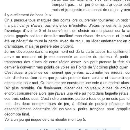
trompent pas… un jeu énorme. J'ai cette boît
mois et je regrette maintenant de ne pas y avoi
il y a tellement de bons jeux.
On a presque tous marqués des points lors du premier tour avec un petit 
ma part car je n'avais pas envie de m'endetter. J'étais le dernier à jo
l'avantage d'avoir 5 $ et l'inconvénient de choisir où me placer sur la c
points gagnés ont tout de suite amélioré mon niveau de revenus et je suis
été en négatif de toute la partie. Avec du recul, un léger endettement en d
dramatique, mais j'ai préféré être prudent.
Je me développe dans la région nord-est de la carte assez tranquillemen
arrive au moment où je me connecte au centre du plateau. À partir d
transporter des cubes de cette région assez loin pour prendre la tête au
dernier à convertir mes points de voies en Points de Victoires plutôt qu'e
C'est aussi à partir de ce moment que je vais accumuler les erreurs, c
tuile d'ordre du tour alors que je suis premier dans celui-ci et laisser à q
essentielle pour moi. Ou bien encore construire une voie à un endroit alors 
l'air plus rentable. Ou finalement, placer des nouveaux cubes de croi
endroit concurrencé alors que j'avais une ville au nord dans laquelle j'étais
ces trois cubes seul. C'est notre première partie à tous et je ne suis pas le
Lors des deux derniers tours de jeu, à défaut de pouvoir déplacer d
essentiellement construire de nouveaux petits tronçons pour grappil
décompte final.
Voilà un jeu qui risque de chambouler mon top 5.