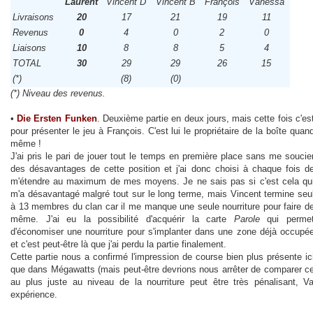
Laurent
Vincent D
Vincent B
François
Vanessa
Livraisons
20
17
21
19
11
Revenus
0
4
0
2
0
Liaisons
10
8
8
5
4
TOTAL
30
29
29
26
15
(*)
(8)
(0)
(*) Niveau des revenus.
•
Die Ersten Funken
. Deuxième partie en deux jours, mais cette fois c'es
pour présenter le jeu à François. C'est lui le propriétaire de la boîte quan
même !
J'ai pris le pari de jouer tout le temps en première place sans me soucie
des désavantages de cette position et j'ai donc choisi à chaque fois d
m'étendre au maximum de mes moyens. Je ne sais pas si c'est cela qu
m'a désavantagé malgré tout sur le long terme, mais Vincent termine seu
à 13 membres du clan car il me manque une seule nourriture pour faire d
même. J'ai eu la possibilité d'acquérir la carte
Parole
qui perme
d'économiser une nourriture pour s'implanter dans une zone déjà occupé
et c'est peut-être là que j'ai perdu la partie finalement.
Cette partie nous a confirmé l'impression de course bien plus présente ic
que dans Mégawatts (mais peut-être devrions nous arrêter de comparer ce
au plus juste au niveau de la nourriture peut être très pénalisant, V
expérience.