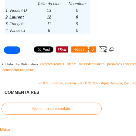
Taille du clan
Nourriture
1
Vincent D
13
0
2
Laurent
12
0
3
François
11
9
4
Vanessa
8
0
Repost
0
comptes-rendus
steam
die ersten funken
premières étincelle
Published by Mildiou
dans
commenter cet article
…
<< 071 - Firenze, Tournay - 06/11/11
069 - Aqua Romana, Die Erste
COMMENTAIRES
Ajouter un commentaire
Mildiou