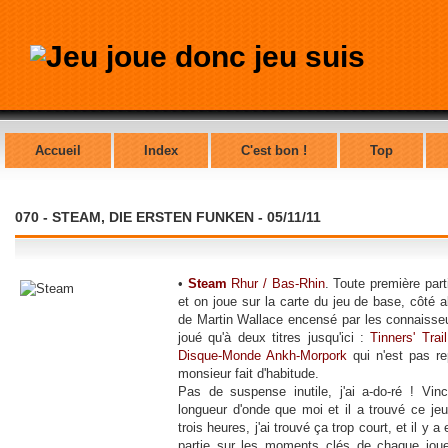
Accueil
Index
C'est bon !
Top
070 - STEAM, DIE ERSTEN FUNKEN - 05/11/11
•
Steam
Rhur / Bas-Rhin
. Toute première par
et on joue sur la carte du jeu de base, côté 
de Martin Wallace encensé par les connaisseur
joué qu'à deux titres jusqu'ici :
Tinners' Trail
Disque-Monde Ankh-Morpork
qui n'est pas re
monsieur fait d'habitude.
Pas de suspense inutile, j'ai a-do-ré ! Vi
longueur d'onde que moi et il a trouvé ce je
trois heures, j'ai trouvé ça trop court, et il y 
partie sur les moments clés de chaque joue