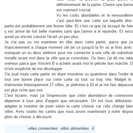
définitivement de la partie. Choisir une bo
est vraiment crucial.
Vu les coûts abordables et le renouvelleme
c'est peut-être une carte sur laquelle êtr
partie est probablement une bonne idée. Et c'est ce que j'ai essayé de fa
y est arrivé de fort belle manière sans que j'arrive à le rejoindre. Et encor
aurait pu encore creuser l'écart un peu plus.
Je n'ai pas su me maintenir en tête dans cette partie, parce que j'ai
financièrement à chaque moment clé (et ce jusqu'à la fin où je finis avec
manquait un ou deux elektros pour me connecter à une ville de substituti
installé avant moi dans la ville que je convoitais. Ou bien, j'ai dû me rab
onéreux parce que Vincent B a acheté avant moi le pétrole bon marché. Des
m'ont empêché de me développer.
J'ai joué toute cette partie en étant troisième ou quatrième dans l'ordre d
tout une bonne place sur cette carte où tout va trop vite. Malgré le fa
d'alimenter théoriquement 17 villes, je plafonne à 10 et je me fais dépasser
est plus riche que moi.
C'est bizarre, mais j'ai l'impression que cette abondance de connexion
dépenser à tous plus d'argent que nécessaire. On est tous débutant
adapter la manière de jouer selon la carte choisie car cela change bi
villes. Avec toutes les cartes que nous avons maintenant à notre dispo
plein de choses à découvrir.
villes connectées
villes alimentées
€