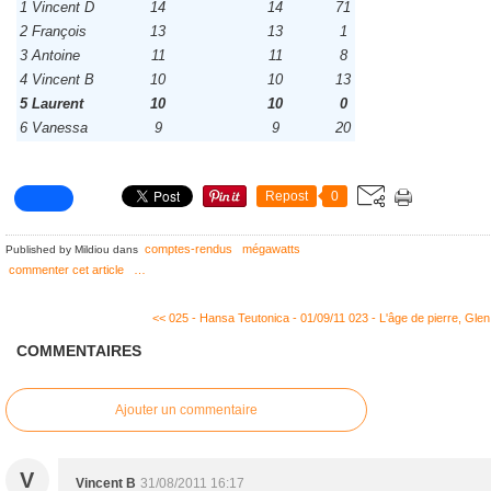
1
Vincent D
14
14
71
2
François
13
13
1
3
Antoine
11
11
8
4
Vincent B
10
10
13
5
Laurent
10
10
0
6
Vanessa
9
9
20
Repost
0
comptes-rendus
mégawatts
Published by Mildiou
dans
commenter cet article
…
<< 025 - Hansa Teutonica - 01/09/11
023 - L'âge de pierre, Glen.
COMMENTAIRES
Ajouter un commentaire
V
Vincent B
31/08/2011 16:17