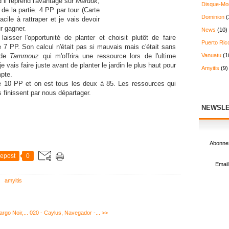
il reprend l'avantage sur
Marduk
,
Disque-Mo
 de la partie. 4 PP par tour (Carte
Dominion
(
acile à rattraper et je vais devoir
r gagner.
News
(10)
isser l'opportunité de planter et choisit plutôt de faire
Puerto Ric
 7 PP. Son calcul n'était pas si mauvais mais c'était sans
 de
Tammouz
qui m'offrira une ressource lors de l'ultime
Vanuatu
(1
je vais faire juste avant de planter le jardin le plus haut pour
Amyitis
(9)
mpte.
gne 10 PP et on est tous les deux à 85. Les ressources qui
 finissent par nous départager.
NEWSLE
Abonnez
epost
0
Email
amyitis
rgo Noir,...
020 - Caylus, Navegador -... >>