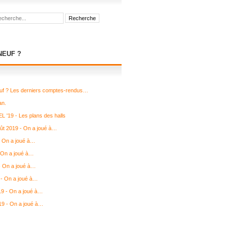
NEUF ?
uf ? Les derniers comptes-rendus…
an.
L '19 - Les plans des halls
août 2019 - On a joué à…
- On a joué à…
 On a joué à…
 - On a joué à…
- On a joué à…
19 - On a joué à…
19 - On a joué à…