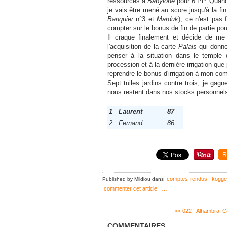
ressources à
Babylone
pour 6 PP. Quand 
je vais être mené au score jusqu'à la fin
Banquier
n°3 et
Marduk
), ce n'est pas f
compter sur le bonus de fin de partie pou
Il craque finalement et décide de me la
l'acquisition de la carte
Palais
qui donne
penser à la situation dans le temple
procession et à la dernière irrigation que 
reprendre le bonus d'irrigation à mon co
Sept tuiles jardins contre trois, je ga
nous restent dans nos stocks personnels
1
Laurent
87
2
Fernand
86
R
comptes-rendus
kogge
Published by Mildiou
dans
commenter cet article
…
<< 022 - Alhambra, Ca
COMMENTAIRES