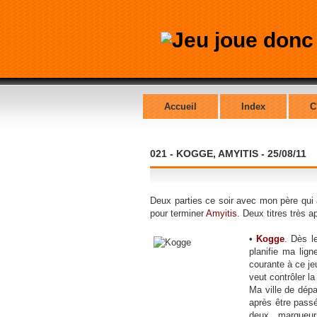
Accueil
Index
C
021 - KOGGE, AMYITIS - 25/08/11
Deux parties ce soir avec mon père qui
pour terminer
Amyitis
. Deux titres très 
•
Kogge
. Dès l
planifie ma lig
courante à ce jeu
veut contrôler la 
Ma ville de dépa
après être pass
deux marqueur