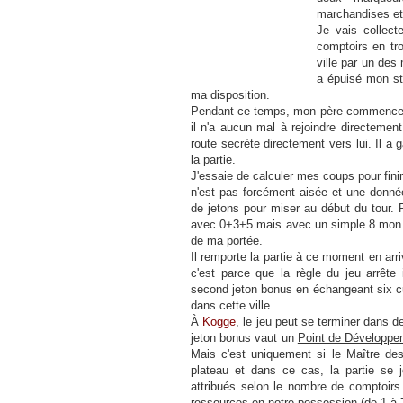
marchandises et 
Je vais collect
comptoirs en tr
ville par un des
a épuisé mon st
ma disposition.
Pendant ce temps, mon père commence à
il n'a aucun mal à rejoindre directemen
route secrète directement vers lui. Il a
la partie.
J'essaie de calculer mes coups pour finir 
n'est pas forcément aisée et une donnée
de jetons pour miser au début du tour. 
avec 0+3+5 mais avec un simple 8 mon p
de ma portée.
Il remporte la partie à ce moment en arr
c'est parce que la règle du jeu arrête
second jeton bonus en échangeant six 
dans cette ville.
À
Kogge
, le jeu peut se terminer dans 
jeton bonus vaut un
Point de Développe
Mais c'est uniquement si le Maître de
plateau et dans ce cas, la partie se
attribués selon le nombre de comptoirs 
ressources en notre possession (de 1 à 7