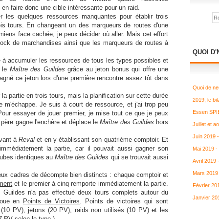
en faire donc une cible intéressante pour un raid.
er les quelques ressources manquantes pour établir trois
ois tours. En changeant un des marqueurs de routes d'une
 miens face cachée, je peux décider où aller. Mais cet effort
ock de marchandises ainsi que les marqueurs de routes à
QUOI D'
 accumuler les ressources de tous les types possibles et
t le
Maître des Guildes
grâce au jeton bonus qui offre une
 gagné ce jeton lors d'une première rencontre assez tôt dans
Quoi de ne
la partie en trois tours, mais la planification sur cette durée
2019, le bil
 m'échappe. Je suis à court de ressource, et j'ai trop peu
Essen SPIE
Pour essayer de jouer premier, je mise tout ce que je peux
ère gagne l'enchère et déplace le
Maître des Guildes
hors
Juillet et 
Juin 2019 
ivant à
Reval
et en y établissant son quatrième comptoir. Et
 immédiatement la partie, car il pouvait aussi gagner son
Mai 2019 -
cubes identiques au
Maître des Guildes
qui se trouvait aussi
Avril 2019
Mars 2019 
deux cadres de décompte bien distincts : chaque comptoir et
ment
et le premier à cinq remporte immédiatement la partie.
Février 20
s Guildes n'a pas effectué deux tours complets autour du
Janvier 20
 joue en
Points de Victoires
. Points de victoires qui sont
(10 PV), jetons (20 PV), raids non utilisés (10 PV) et les
 PV selon le type.)