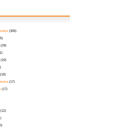
endus
(305)
5)
(29)
1)
(20)
)
(19)
tonica
(17)
s
(17)
(12)
)
0)