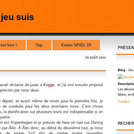
'est bon !
Top
Essen SPIEL 19
PRÉSEN
25 AOÛT 2011
Blog
: Jeu
Descripti
 avait réclamé de jouer à
Kogge
, et j'ai moi ensuite proposé
Les découv
appréciés par nous deux.
Mons, en B
e départ, et avant même de miser pour la première fois, je
Contact
ne de conduite pour les deux prochains tours. C'est chose
, la planification sur plusieurs tours est indispensable si on
partie.
rt est
Kopenhagen
et je prévois de faire un raid sur
Danzig
RECHER
é par
Åbo
. À
Åbo
donc, au début du deuxième tour, je mise
s de routes 5+5 afin de mettre quatre nouvelles