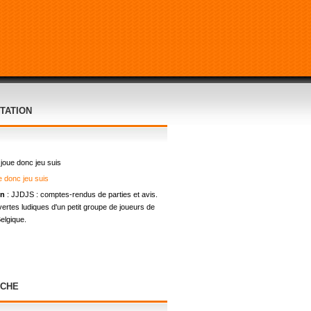
TATION
 joue donc jeu suis
on
: JJDJS : comptes-rendus de parties et avis.
ertes ludiques d'un petit groupe de joueurs de
elgique.
CHE