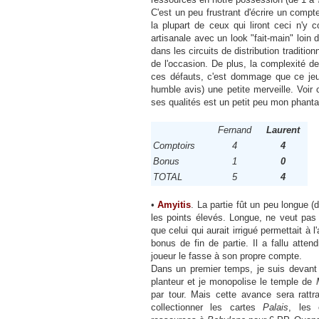
C'est un peu frustrant d'écrire un compte
la plupart de ceux qui liront ceci n'y c
artisanale avec un look "fait-main" loin 
dans les circuits de distribution traditi
de l'occasion. De plus, la complexité de
ces défauts, c'est dommage que ce jeu
humble avis) une petite merveille. Voir
ses qualités est un petit peu mon phant
Fernand
Laurent
Comptoirs
4
4
Bonus
1
0
TOTAL
5
4
•
Amyitis
. La partie fût un peu longue (
les points élevés. Longue, ne veut pas
que celui qui aurait irrigué permettait à l
bonus de fin de partie. Il a fallu atten
joueur le fasse à son propre compte.
Dans un premier temps, je suis devant ca
planteur et je monopolise le temple de
par tour. Mais cette avance sera rat
collectionner les cartes
Palais
, les