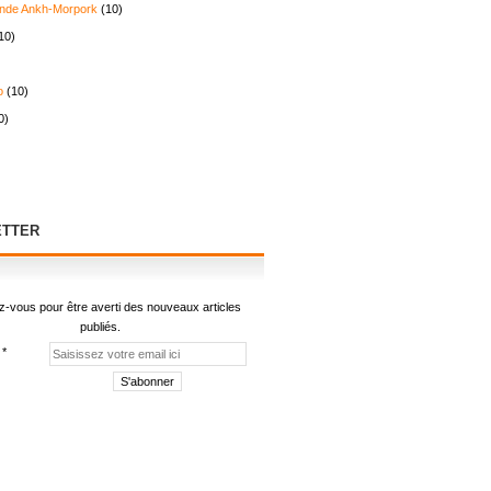
nde Ankh-Morpork
(10)
10)
o
(10)
0)
TTER
-vous pour être averti des nouveaux articles
publiés.