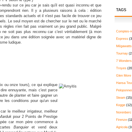
-rendu sur ce jeu car je sais qu'il est quasi inconnu et que
TAGS
omprendront rien. Il y a plusieurs raisons à cela : édition
des standards actuels et il n'est pas facile de trouver ce jeu
onnels. Le seul moyen est de chercher sur le net ou le marché
s règles n'en fait pas vraiment un jeu grand public. Malgré
 ne soit pas plus reconnu car c'est véritablement (à mon
Comptes-r
 ce jeu dans une édition soignée avec un matériel digne de
Express
(3
asme ludique.
Mégawatts
Tournay
(2
7 Wonders
Troyes
(20
Glen More
Hansa Teu
dix ou onze tours), ce qui explique
 dire ennuyante, mais c'est parce
Peloponne
'autre de planter et faire gagner un
Steam
(15)
dre les conditions pour qu'un seul
Kogge
(12)
r le meilleur irrigateur, meilleur
Norenberc
Marduk
pour 2 Points de Prestige
Firenze
(11
trapée car mon père commence à
 cartes
Banquier
et vend deux
Agricola
(1