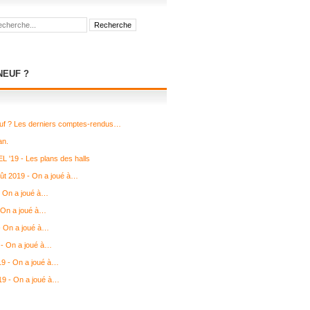
NEUF ?
uf ? Les derniers comptes-rendus…
an.
L '19 - Les plans des halls
août 2019 - On a joué à…
- On a joué à…
 On a joué à…
 - On a joué à…
- On a joué à…
19 - On a joué à…
19 - On a joué à…