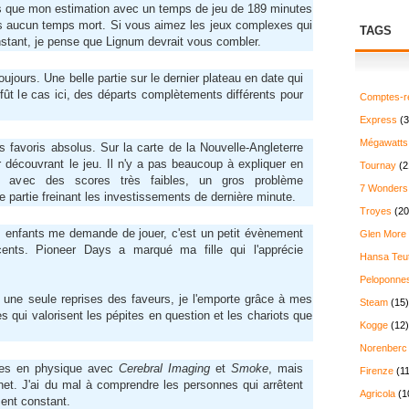
s que mon estimation avec un temps de jeu de 189 minutes
ns aucun temps mort. Si vous aimez les jeux complexes qui
TAGS
onstant, je pense que Lignum devrait vous combler.
oujours. Une belle partie sur le dernier plateau en date qui
fût le cas ici, des départs complètements différents pour
Comptes-r
Express
(3
Mégawatts
 favoris absolus. Sur la carte de la Nouvelle-Angleterre
 découvrant le jeu. Il n'y a pas beaucoup à expliquer en
Tournay
(2
ie avec des scores très faibles, un gros problème
7 Wonders
 partie freinant les investissements de dernière minute.
Troyes
(20
 enfants me demande de jouer, c'est un petit évènement
Glen More
cents. Pioneer Days a marqué ma fille qui l'apprécie
Hansa Teu
Peloponne
'à une seule reprises des faveurs, je l'emporte grâce à mes
Steam
(15)
qui valorisent les pépites en question et les chariots que
Kogge
(12)
Norenberc
ies en physique avec
Cerebral Imaging
et
Smoke
, mais
Firenze
(11
.net. J'ai du mal à comprendre les personnes qui arrêtent
Agricola
(1
ment constant.