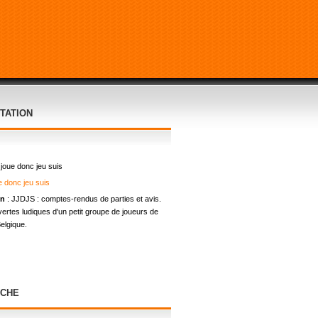
TATION
 joue donc jeu suis
on
: JJDJS : comptes-rendus de parties et avis.
ertes ludiques d'un petit groupe de joueurs de
elgique.
CHE