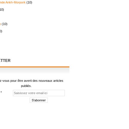
nde Ankh-Morpork
(10)
10)
o
(10)
0)
TTER
-vous pour être averti des nouveaux articles
publiés.