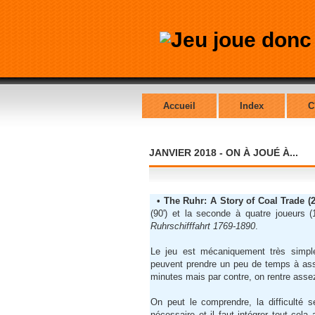
Accueil
Index
C
JANVIER 2018 - ON À JOUÉ À...
• The Ruhr: A Story of Coal Trade (
(90') et la seconde à quatre joueurs (
Ruhrschifffahrt 1769-1890
.
Le jeu est mécaniquement très simple
peuvent prendre un peu de temps à assi
minutes mais par contre, on rentre assez
On peut le comprendre, la difficulté s
nécessaire et il faut intégrer tout cel