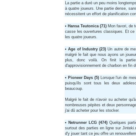
La partie a duré un peu moins longtemp
à quatre joueurs. Une partie dense, sa
nécessitent un effort de planification c
• Hansa Teutonica (71)
Mon favori, de t
casse les ouvertures classiques. Et ce 
les quatre joueurs.
• Age of Industry (23)
Un autre de mes
malgré le fait que nous ayons un joueur
plus, donc voilà. On finit la part
d'approvisionnement de charbon en fin de
• Pioneer Days (5)
Lorsque l'un de mes
puisqu'ils sont tous les deux adoles
beaucoup.
Malgré le fait de n'avoir su acheter qu
nombreuses pépites et deux personnages 
j'ai dû acheter pour les stocker.
• Netrunner LCG (474)
Quelques part
surtout des parties en ligne sur Jinteki
d'y jouer tant ce jeu offre un renouvelle