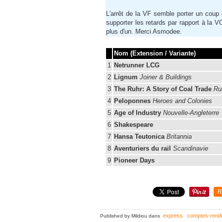
L'arrêt de la VF semble porter un coup
supporter les retards par rapport à la 
plus d'un. Merci Asmodee.
Nom (Extension / Variante)
1
Netrunner LCG
2
Lignum
Joiner & Buildings
3
The Ruhr: A Story of Coal Trade
Ru
4
Peloponnes
Heroes and Colonies
5
Age of Industry
Nouvelle-Angleterre
6
Shakespeare
7
Hansa Teutonica
Britannia
8
Aventuriers du rail
Scandinavie
9
Pioneer Days
R
express
comptes-rend
Published by Mildiou
dans