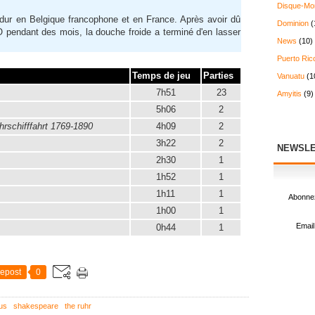
Disque-Mo
 dur en Belgique francophone et en France. Après avoir dû
Dominion
(
VO pendant des mois, la douche froide a terminé d'en lasser
News
(10)
Puerto Ric
Temps de jeu
Parties
Vanuatu
(1
7h51
23
Amyitis
(9)
5h06
2
hrschifffahrt 1769-1890
4h09
2
3h22
2
NEWSLE
2h30
1
1h52
1
1h11
1
Abonnez
1h00
1
Email
0h44
1
epost
0
us
shakespeare
the ruhr