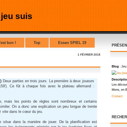
'est bon !
Top
Essen SPIEL 19
PRÉSEN
1 FÉVRIER 2018
Blog
: Jeu
Descripti
2)
Deux parties en trois jours. La première à deux joueurs
Les découv
159'). Ce fût à chaque fois avec le plateau allemand :
Mons, en B
Contact
, mais les points de règles sont nombreux et certains
miler. On a donc une explication un peu longue de trente
 vite dans le cœur du jeu.
RECHER
e situe dans la manière de jouer. De la planification est
a avec les évènements générés par le jeu (certains fixes et