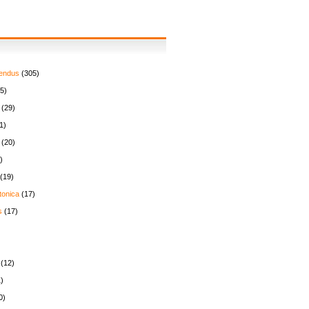
endus
(305)
5)
(29)
1)
(20)
)
(19)
tonica
(17)
s
(17)
(12)
)
0)