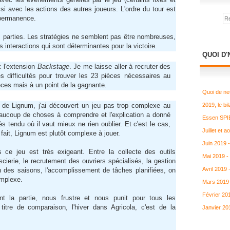
ssi avec les actions des autres joueurs. L'ordre du tour est
n permanence.
s parties. Les stratégies ne semblent pas être nombreuses,
s interactions qui sont déterminantes pour la victoire.
QUOI D'
c l'extension
Backstage
. Je me laisse aller à recruter des
s difficultés pour trouver les 23 pièces nécessaires au
èces mais à un point de la gagnante.
Quoi de ne
es de Lignum, j'ai découvert un jeu pas trop complexe au
2019, le bil
beaucoup de choses à comprendre et l'explication a donné
Essen SPIE
ès tendu où il vaut mieux ne rien oublier. Et c'est le cas,
Juillet et 
ait, Lignum est plutôt complexe à jouer.
Juin 2019 
s ce jeu est très exigeant. Entre la collecte des outils
Mai 2019 -
scierie, le recrutement des ouvriers spécialisés, la gestion
Avril 2019
on des saisons, l'accomplissement de tâches planifiées, on
omplexe.
Mars 2019 
Février 20
rant la partie, nous frustre et nous punit pour tous les
tre de comparaison, l'hiver dans Agricola, c'est de la
Janvier 20