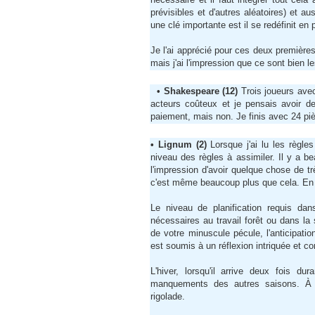
prévisibles et d'autres aléatoires) et au
une clé importante est il se redéfinit e
Je l'ai apprécié pour ces deux première
mais j'ai l'impression que ce sont bien le
• Shakespeare (12)
Trois joueurs ave
acteurs coûteux et je pensais avoir de
paiement, mais non. Je finis avec 24 pi
• Lignum (2)
Lorsque j'ai lu les règl
niveau des règles à assimiler. Il y a 
l'impression d'avoir quelque chose de tr
c'est même beaucoup plus que cela. En f
Le niveau de planification requis dan
nécessaires au travail forêt ou dans la 
de votre minuscule pécule, l'anticipati
est soumis à un réflexion intriquée et c
L'hiver, lorsqu'il arrive deux fois du
manquements des autres saisons. À ti
rigolade.