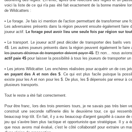
voici la liste de ce qui n'a pas été fait exactement de la bonne manière lor
de Wildcatters :
• Le forage. Je fais ici mention de l'action permettant de transformer une
Les adversaires présents dans la région peuvent ensuite également fair
joueur actif.
Le forage peut avoir lieu une seule fois par région sur tout
• Le transport. Le joueur actif peut décider de transporter des barils vers
4$. Les autres joueurs présents dans la région peuvent également le faire a
les joueurs désireux de transporter doivent payer 4$.
Et non… nous avions 
actif paie 4$
pour laisser la possibilité à tous les joueurs de transporter un b
• Les jetons Wildcatter. Les enchères réalisées pour acquérir un de ces je
en payant des A et non des $
. Ce qui est plus facile puisque la possi
existe pour les A et non pour les $. De plus, les $ dépensés par erreur à ce
plusieurs transports.
Tout le reste a été fait correctement.
Pour être franc, lors des trois premiers tours, je ne savais pas très bien ve
construit une seconde raffinerie dès le deuxième tour, ce qui ressembl
beaucoup trop tôt. En fait, il y a eu beaucoup d'argent gaspillé à cause 
jeu qui s'avère bien plus tactique et opportuniste que stratégique. Il y a
que nous avons mal évalué, c'est le côté collaboratif pour extraire un m