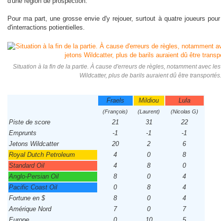
d'une région de prospection.
Pour ma part, une grosse envie d'y rejouer, surtout à quatre joueurs pour
d'interractions potientielles.
Situation à la fin de la partie. À cause d'erreurs de règles, notamment avec le
Wildcatter, plus de barils auraient dû être transportés
Fraels
Mildiou
Lula
(François)
(Laurent)
(Nicolas G)
Piste de score
21
31
22
Emprunts
-1
-1
-1
Jetons Wildcatter
20
2
6
Royal Dutch Petroleum
4
0
8
Standard Oil
4
8
0
Anglo-Persian Oil
8
0
4
Pacific Coast Oil
0
8
4
Fortune en $
8
0
4
Amérique Nord
7
0
7
Europe
0
10
5