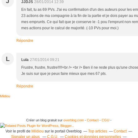
J
JJDJS
28/01/2014 12:39
En fait, tu as 69 PVs. J'ai eu confirmation d'un des auteurs pour les e
23 actions de ma compagnie à la fin de la partie et je dois payer a
mes emprunts. Ce qui fait que je conserve le -1 pou l'emprunt non rem
mes actions pour le calcul de majorité. (-10 PVs pour moi.)
Répondre
L
Lula
27/01/2014 09:21
Frustre, frustre, frustre!!!!!<br /> <br /> Ben il ne reste plus qu'une chose
Je suis sur que je peux faire mieux que mes 67 pts.
Répondre
Mildiou
Créer un blog gratuit sur
overblog.com
-
Contact
-
CGU
-
Voir le profil de
Mildiou
sur le portail Overblog
Top articles
Contact
Signaler un abus
C.G.U.
Cookies et données personnelles