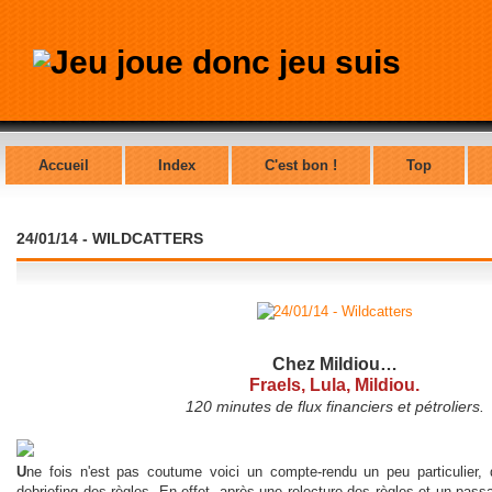
Accueil
Index
C'est bon !
Top
24/01/14 - WILDCATTERS
Chez Mildiou…
Fraels, Lula, Mildiou.
120 minutes de flux financiers et pétroliers.
U
ne fois n'est pas coutume voici un compte-rendu un peu particulier,
debriefing des règles. En effet, après une relecture des règles et un pas