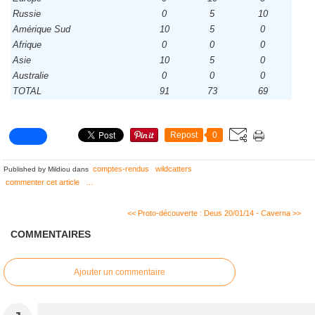
Russie
0
5
10
Amérique Sud
10
5
0
Afrique
0
0
0
Asie
10
5
0
Australie
0
0
0
TOTAL
91
73
69
Repost
0
comptes-rendus
wildcatters
Published by Mildiou
dans
commenter cet article
…
<< Proto-découverte : Deus
20/01/14 - Caverna >>
COMMENTAIRES
Ajouter un commentaire