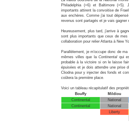
Philadelphia (+6) et Baltimore (+5). 
importants attirent la convoitise de Frael
aux enchères. Comme j'ai tout dépensé l
revenus sont partagés et je vais gagner
Heureusement, plus tard, j'arrive à gagne
sont plus importants que ceux de mes 
collaboration pour relier Atlanta à New Y
Parallèlement, je m'occupe donc de ma
mêmes villes que la
Continental
qui e
probable à la victoire si on le laisse f
épuisées et je dois attendre une prise d
Cliodna pour y injecter des fonds et con
coûtera la première place.
Voici un tableau récapitulatif des propriét
Bouffy
Mildiou
Continental
National
Continental
National
Liberty