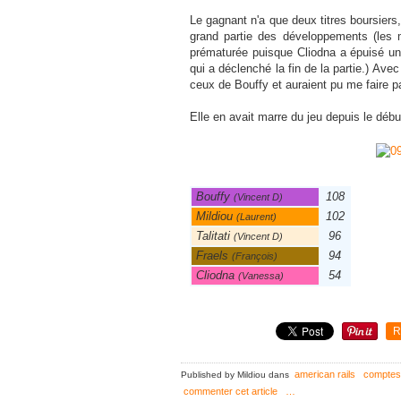
Le gagnant n'a que deux titres boursiers
grand partie des développements (les ma
prématurée puisque Cliodna a épuisé u
qui a déclenché la fin de la partie.) Av
ceux de Bouffy et auraient pu me faire 
Elle en avait marre du jeu depuis le début
Bouffy
108
(Vincent D)
Mildiou
102
(Laurent)
Talitati
96
(Vincent D)
Fraels
94
(François)
Cliodna
54
(Vanessa)
R
american rails
comptes
Published by Mildiou
dans
commenter cet article
…