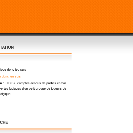
TATION
 joue donc jeu suis
on
: JJDJS : comptes-rendus de parties et avis.
ertes ludiques d'un petit groupe de joueurs de
elgique.
CHE