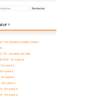
NEUF ?
uf ? Les derniers comptes-rendus…
an.
L '19 - Les plans des halls
août 2019 - On a joué à…
- On a joué à…
 On a joué à…
 - On a joué à…
- On a joué à…
19 - On a joué à…
19 - On a joué à…