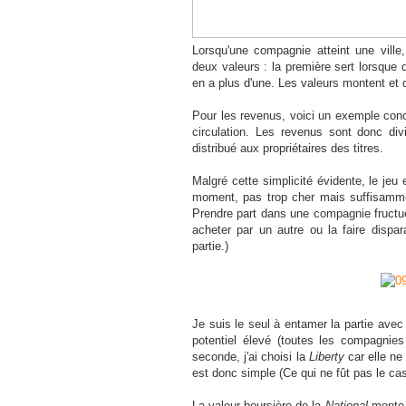
Lorsqu'une compagnie atteint une ville
deux valeurs : la première sert lorsque 
en a plus d'une. Les valeurs montent e
Pour les revenus, voici un exemple conc
circulation. Les revenus sont donc divi
distribué aux propriétaires des titres.
Malgré cette simplicité évidente, le je
moment, pas trop cher mais suffisamme
Prendre part dans une compagnie fructue
acheter par un autre ou la faire dispar
partie.)
Je suis le seul à entamer la partie avec d
potentiel élevé (toutes les compagni
seconde, j'ai choisi la
Liberty
car elle ne
est donc simple (Ce qui ne fût pas le cas
La valeur boursière de la
National
monte 