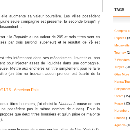
TAGS
, elle augmente sa valeur boursière. Les villes possèdent
qu'une seule compagnie est présente, la seconde lorsqu'il y
t descendent…
Comptes-r
ret : la
Republic
a une valeur de 20$ et trois titres sont en
Express
(3
sés par trois (arrondi supérieur) et le résultat de 7$ est
Mégawatts
Tournay
(2
u est très intéressant dans ses mécanismes. Investir au bon
7 Wonders
nt pour injecter assez de liquidités dans une compagnie.
Troyes
(20
use. Mettre aux enchères un titre simplement pour le faire
aître (un titre ne trouvant aucun preneur est écarté de la
Glen More
Hansa Teu
Peloponne
Steam
(15)
eux titres boursiers, j'ai choisi la
National
à cause de son
Kogge
(12)
es ne possèdent pas le même nombre de cubes). Pour la
Norenberc
 propose que deux titres boursiers et qu'un prise de majorité
Firenze
(11
).
Agricola
(1
vite avec la pose de cubes sur les villes de New York (+8),