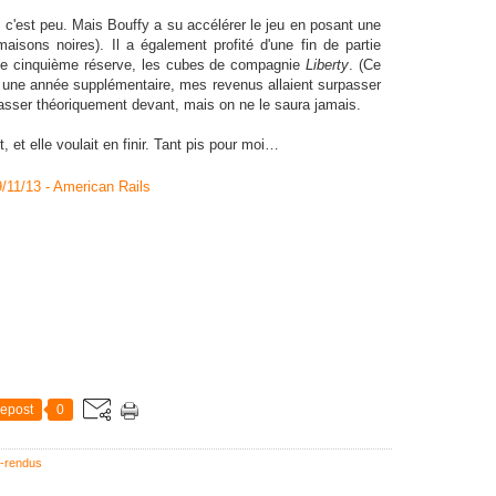
, c'est peu. Mais Bouffy a su accélérer le jeu en posant une
isons noires). Il a également profité d'une fin de partie
ne cinquième réserve, les cubes de compagnie
Liberty
. (Ce
ec une année supplémentaire, mes revenus allaient surpasser
passer théoriquement devant, mais on ne le saura jamais.
, et elle voulait en finir. Tant pis pour moi…
epost
0
-rendus