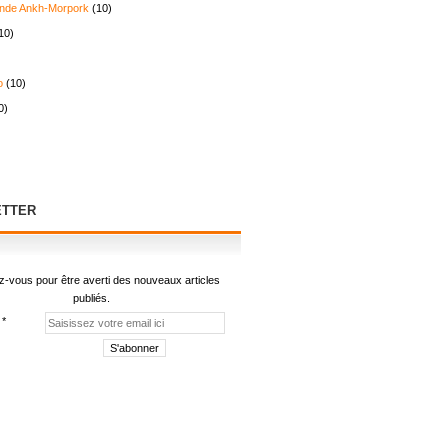
nde Ankh-Morpork
(10)
10)
o
(10)
0)
TTER
-vous pour être averti des nouveaux articles
publiés.