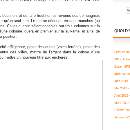
es boursiers et de faire fructifier les revenus des compagnies
-ce qu'un seul titre. Le jeu se découpe en sept manches (au
ns. Celles-ci sont sélectionnables sur trois colonnes sur la
QUOI D'
'une colonne jouera en premier sur la suivante, et ainsi de
a position.
cité affligeante, poser des cubes (voies ferrées), poser des
nus des villes, mettre de l'argent dans la caisse d'une
Quoi de ne
u mettre un nouveau titre aux enchères.
2019, le bil
Essen SPIE
Juillet et 
Juin 2019 
Mai 2019 -
Avril 2019
Mars 2019 
Février 20
Janvier 20