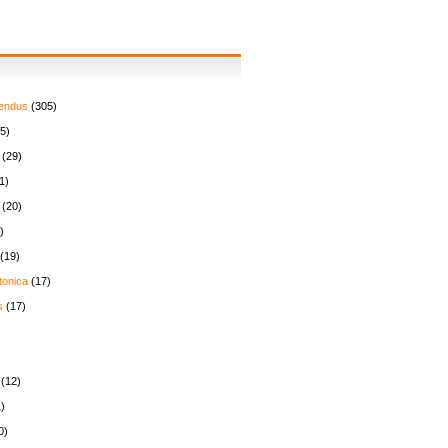
endus
(305)
5)
(29)
1)
(20)
)
(19)
tonica
(17)
s
(17)
(12)
)
0)