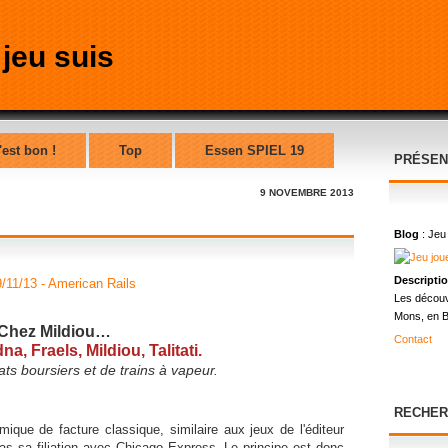
'est bon !
Top
Essen SPIEL 19
PRÉSEN
9 NOVEMBRE 2013
Blog
: Jeu
Descripti
Les découv
Mons, en B
Chez Mildiou…
Contact
na, Fraels, Mildiou, Talitati.
ts boursiers et de trains à vapeur.
RECHER
ique de facture classique, similaire aux jeux de l'éditeur
pas sa filiation avec Chicago Express. Le principe est donc