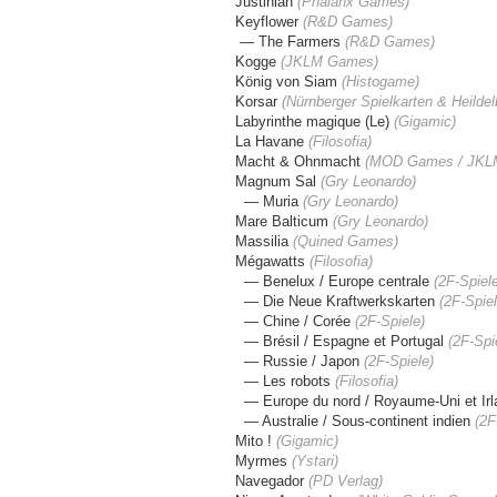
Justinian
(Phalanx Games)
Keyflower
(R&D
Games
)
— The Farmers
(R&D Games)
Kogge
(JKLM Games)
König von Siam
(Histogame)
Korsar
(
Nürnberger Spielkarten & Heildel
Labyrinthe magique (Le)
(Gigamic)
La Havane
(Filosofia)
Macht & Ohnmacht
(MOD Games / JKL
Magnum Sal
(Gry Leonardo)
— Muria
(Gry Leonardo)
Mare Balticum
(Gry Leonardo)
Massilia
(Quined Games)
Mégawatts
(Filosofia)
— Benelux / Europe centrale
(2F-Spiel
— Die Neue Kraftwerkskarten
(
2F-Spie
— Chine / Corée
(
2F-Spiele
)
— Brésil / Espagne et Portugal
(
2F-Spi
— Russie / Japon
(
2F-Spiele
)
— Les robots
(Filosofia)
— Europe du nord / Royaume-Uni et Ir
— Australie / Sous-continent indien
(
2F
Mito !
(Gigamic)
Myrmes
(Ystari)
Navegador
(PD Verlag)