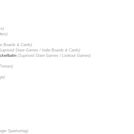
rs
)
ders
)
ie Boards & Cards)
Suprised Stare
Games
/ Indie Boards & Cards)
ckerlbahn
(Suprised Stare
Games
/ Lookout Games)
Tinmen)
ge)
rger Spielverlag)