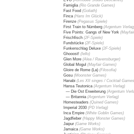
Famiglia
(Rio Grande Games)
Fast Food
(Goliath)
Finca
(Hans Im Glück)
Firenze
(Pegasus Spiele)
First Train to Nürnberg
(
Argentum Verlag
Five Points: Gangs of New York
(Mayfai
Frischfisch
(2F-Spiele)
Fundstücke
(
2F-Spiele
)
Funkenschlag Deluxe
(2F-Spiele)
Ghooost!
(Iello)
Glen More
(Alea / Ravensburger)
Global Mogul
(Mayfair Games)
Gloire de Rome (La)
(Filosofia)
Gosu
(Moonster Games)
Hanabi
(Les XII singes / Cocktail Games
Hansa Teutonica
(Argentum Verlag)
— Die Ost Erweiterung
(
Argentum Verl
— Britannia
(
Argentum Verlag
)
Homesteaders
(Quined Games)
Imperial 2030
(PD Verlag)
Inca Empire
(White Goblin Games)
Jagdfieber
(Happy Monster Games)
Jaipur
(Game Works)
Jamaica
(
Game Works
)