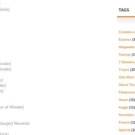
)
irois
)
TAGS
Comptes-r
Express
(3
Mégawatts
Tournay
(2
7 Wonders
onder)
onder)
Troyes
(20
Glen More
r
)
Hansa Teu
der
)
er
)
Peloponne
Steam
(15)
ys of Wonder
)
Kogge
(12)
Norenberc
Firenze
(11
sburger)
Revendu
Agricola
(1
lück
)