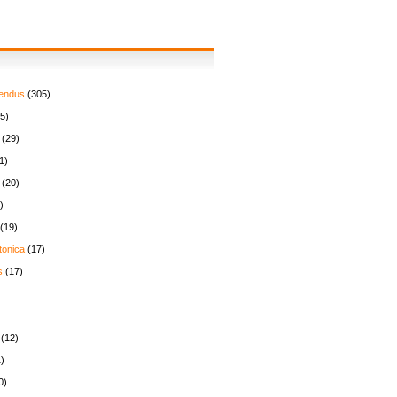
endus
(305)
5)
(29)
1)
(20)
)
(19)
tonica
(17)
s
(17)
(12)
)
0)