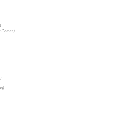
)
r Games)
)
ag
)