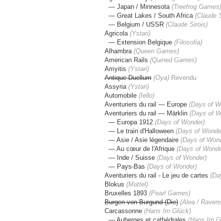
— Japan / Minnesota
(
Treefrog Games
— Great Lakes / South Africa
(
Claude S
— Belgium / USSR
(Claude Sirois
)
Agricola
(Ystari)
— Extension Belgique
(Filosofia)
Alhambra
(Queen Games)
American Rails
(Quined Games)
Amyitis
(
Ystari
)
Antique Duellum
(Oya
)
Revendu
Assyria
(
Ystari
)
Automobile
(Iello)
Aventuriers du rail — Europe
(Days of W
Aventuriers du rail — Märklin
(Days of W
— Europa 1912
(Days of Wonder
)
— Le train d'Halloween
(Days of Wonde
— Asie / Asie légendaire
(Days of Won
— Au cœur de l'Afrique
(Days of Wond
— Inde / Suisse
(Days of Wonder
)
— Pays-Bas
(Days of Wonder
)
Aventuriers du rail - Le jeu de cartes
(Da
Blokus
(Mattel)
Bruxelles 1893
(Pearl Games)
Burgen von Burgund (Die)
(Alea / Raven
Carcassonne
(Hans Im Glück)
— Auberges et cathédrales
(
Hans Im G