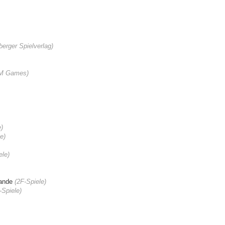
berger Spielverlag
)
M Games)
e)
le
)
ele
)
lande
(
2F-Spiele
)
-Spiele
)