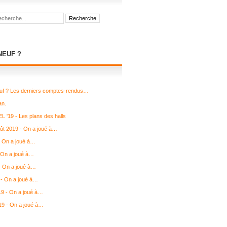
NEUF ?
uf ? Les derniers comptes-rendus…
an.
L '19 - Les plans des halls
août 2019 - On a joué à…
- On a joué à…
 On a joué à…
 - On a joué à…
- On a joué à…
19 - On a joué à…
19 - On a joué à…