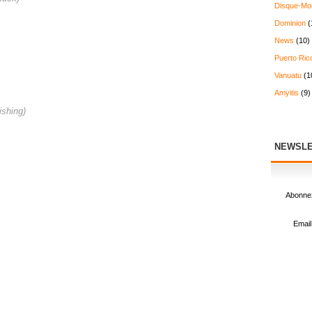
Disque-Mo
Dominion
(
News
(10)
Puerto Ric
Vanuatu
(1
Amyitis
(9)
ishing)
NEWSLE
Abonnez
Email