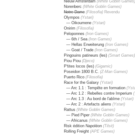
Nieuw Amsterdam
(White Goblin Games
Norenberc
(
White Goblin Games
)
Notre Dame
(Filosofia)
Revendu
Olympos
(Ystari)
— Oikoumene
(Ystari)
Onirim
(Filosofia)
Peloponnes
(Iron Games)
— 6th / Sea
(Iron Games)
— Hellas Erweiterung
(Iron Games)
— Goat / Trade
(Iron Games)
Pingouins patineurs (les)
(Smart Games)
Piou Piou
(Djeco)
P'tites locos (les)
(Gigamic)
Poseidon 1800 B.C.
(Z-Man Games)
Puerto Rico
(Filosofia)
Race for the Galaxy
(Ystari)
— Arc 1.1 : Tempête en formation
(
Ysta
— Arc 1.2 : Rebelles contre Imperium
(
— Arc 1.3 : Au bord de l'abîme
(
Ystari
)
— Arc 2 : Artefacts aliens
(
Ystari
)
Rattus
(
White Goblin Games
)
— Pied Piper
(
White Goblin Games
)
— Africanus
(
White Goblin Games
)
Risk édition Napoléon
(Tilsit)
Rolling Freight
(APE Games)