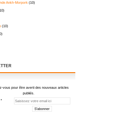
nde Ankh-Morpork
(10)
10)
o
(10)
0)
TTER
-vous pour être averti des nouveaux articles
publiés.