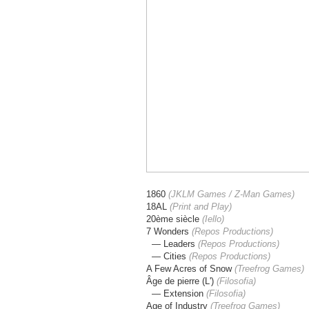
1860
(JKLM Games / Z-Man Games)
18AL
(Print and Play)
20ème siècle
(Iello)
7 Wonders
(Repos Productions)
— Leaders
(
Repos Productions
)
— Cities
(
Repos Productions
)
A Few Acres of Snow
(
Treefrog Games
)
Âge de pierre (L')
(Filosofia)
— Extension
(Filosofia)
Age of Industry
(
Treefrog Games
)