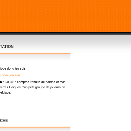
TATION
 joue donc jeu suis
on
: JJDJS : comptes-rendus de parties et avis.
ertes ludiques d'un petit groupe de joueurs de
elgique.
CHE