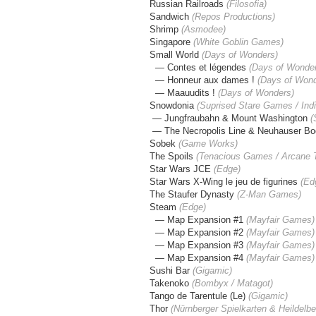
Russian Railroads
(Filosofia)
Sandwich
(Repos Productions)
Shrimp
(
Asmodee
)
Singapore
(
White Goblin Games
)
Small World
(Days of Wonders)
— Contes et légendes
(
Days of Wonde
— Honneur aux dames !
(
Days of Won
— Maauudits !
(
Days of Wonders
)
Snowdonia
(Suprised Stare
Games
/ Ind
— Jungfraubahn & Mount Washington
(
— The Necropolis Line & Neuhauser Bo
Sobek
(
Game Works
)
The Spoils
(Tenacious Games / Arcane 
Star Wars JCE
(Edge)
Star Wars X-Wing le jeu de figurines
(Ed
The Staufer Dynasty
(Z-Man Games)
Steam
(Edge)
— Map Expansion #1
(Mayfair Games)
— Map Expansion #2
(Mayfair Games)
— Map Expansion #3
(Mayfair Games)
— Map Expansion #4
(Mayfair Games)
Sushi Bar
(Gigamic)
Takenoko
(Bombyx / Matagot)
Tango de Tarentule (Le)
(Gigamic)
Thor
(Nürnberger Spielkarten & Heildelbe