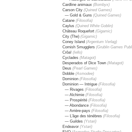
Cardline animaux
(Bombyx)
Carson City
(Quined Games)
— Gold & Guns
(Quined Games)
Catane
(Filosofia)
Caylus
(Quined White Goblin)
Château Roquefort
(Gigamic)
City (The)
(Gigamic)
Coney Island
(
Argentum Verlag
)
Cornish Smugglers
(Grublin Games Publ
Crôa!
(Iello)
Cyclades
(Matagot)
Desperados of Dice Town
(Matagot)
Deus
(Pearl Games)
Dobble
(Asmodee)
Dominion
(Filosofia)
Dominion — Intrigue
(
Filosofia
)
— Rivages
(
Filosofia
)
— Alchimie
(
Filosofia
)
— Prospérité
(
Filosofia
)
— Abondance
(
Filosofia
)
— Arrière-pays
(
Filosofia
)
— L'âge des ténèbres
(
Filosofia
)
— Guildes
(Ystari
)
Endeavor
(Ystari)
EVO
(Asmodee Studio Descartes)