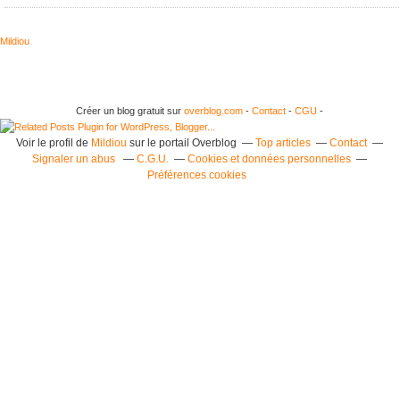
Mildiou
Créer un blog gratuit sur
overblog.com
-
Contact
-
CGU
-
Voir le profil de
Mildiou
sur le portail Overblog
Top articles
Contact
Signaler un abus
C.G.U.
Cookies et données personnelles
Préférences cookies