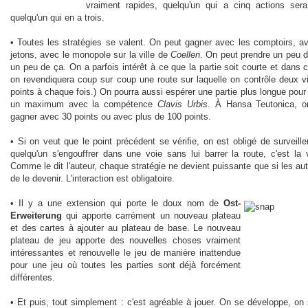
vraiment rapides, quelqu'un qui a cinq actions ser
quelqu'un qui en a trois.
• Toutes les stratégies se valent. On peut gagner avec les comptoirs, a
jetons, avec le monopole sur la ville de
Coellen
. On peut prendre un peu d
un peu de ça. On a parfois intérêt à ce que la partie soit courte et dans 
on revendiquera coup sur coup une route sur laquelle on contrôle deux vi
points à chaque fois.) On pourra aussi espérer une partie plus longue pour
un maximum avec la compétence
Clavis Urbis
. À Hansa Teutonica, o
gagner avec 30 points ou avec plus de 100 points.
• Si on veut que le point précédent se vérifie, on est obligé de surveille
quelqu'un s'engouffrer dans une voie sans lui barrer la route, c'est la v
Comme le dit l'auteur, chaque stratégie ne devient puissante que si les aut
de le devenir. L'interaction est obligatoire.
• Il y a une extension qui porte le doux nom de
Ost-
Erweiterung
qui apporte carrément un nouveau plateau
et des cartes à ajouter au plateau de base. Le nouveau
plateau de jeu apporte des nouvelles choses vraiment
intéressantes et renouvelle le jeu de manière inattendue
pour une jeu où toutes les parties sont déjà forcément
différentes.
• Et puis, tout simplement : c'est agréable à jouer. On se développe, on 