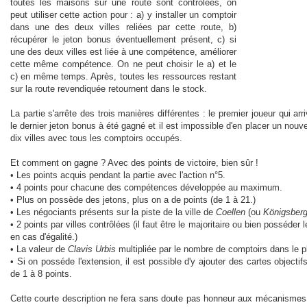
toutes les maisons sur une route sont contrôlées, on
peut utiliser cette action pour : a) y installer un comptoir
dans une des deux villes reliées par cette route, b)
récupérer le jeton bonus éventuellement présent, c) si
une des deux villes est liée à une compétence, améliorer
cette même compétence. On ne peut choisir le a) et le
c) en même temps. Après, toutes les ressources restant
sur la route revendiquée retournent dans le stock.
La partie s'arrête des trois manières différentes : le premier joueur qui ar
le dernier jeton bonus à été gagné et il est impossible d'en placer un nouve
dix villes avec tous les comptoirs occupés.
Et comment on gagne ? Avec des points de victoire, bien sûr !
• Les points acquis pendant la partie avec l'action n°5.
• 4 points pour chacune des compétences développée au maximum.
• Plus on possède des jetons, plus on a de points (de 1 à 21.)
• Les négociants présents sur la piste de la ville de
Coellen
(ou
Königsber
• 2 points par villes contrôlées (il faut être le majoritaire ou bien posséder 
en cas d'égalité.)
• La valeur de
Clavis Urbis
multipliée par le nombre de comptoirs dans le p
• Si on posséde l'extension, il est possible d'y ajouter des cartes objectif
de 1 à 8 points.
Cette courte description ne fera sans doute pas honneur aux mécanismes d