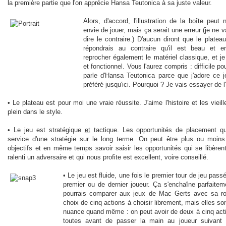
la première partie que l'on apprécie Hansa Teutonica à sa juste valeur.
Alors, d'accord, l'illustration de la boîte peu
envie de jouer, mais ça serait une erreur (je ne
dire le contraire.) D'aucun diront que le platea
répondrais au contraire qu'il est beau et e
reprocher également le matériel classique, et je
et fonctionnel. Vous l'aurez compris : difficile po
parle d'Hansa Teutonica parce que j'adore ce
préféré jusqu'ici. Pourquoi ? Je vais essayer de l'
• Le plateau est pour moi une vraie réussite. J'aime l'histoire et les vieil
plein dans le style.
• Le jeu est stratégique
et
tactique. Les opportunités de placement qu
service d'une stratégie sur le long terme. On peut être plus ou moins
objectifs et en même temps savoir saisir les opportunités qui se libèren
ralenti un adversaire et qui nous profite est excellent, voire conseillé.
• Le jeu est fluide, une fois le premier tour de jeu passé
premier ou de dernier joueur. Ça s'enchaîne parfaite
pourrais comparer aux jeux de Mac Gerts avec sa rou
choix de cinq actions à choisir librement, mais elles so
nuance quand même : on peut avoir de deux à cinq actio
toutes avant de passer la main au joueur suivant