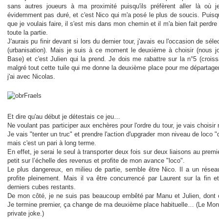
sans autres joueurs à ma proximité puisqu'ils préfèrent aller là où 
évidemment pas duré, et c'est Nico qui m'a posé le plus de soucis. Puisqu
que je voulais faire, il s'est mis dans mon chemin et il m'a bien fait perdr
toute la partie.
J'aurais pu finir devant si lors du dernier tour, j'avais eu l'occasion de séle
(urbanisation). Mais je suis à ce moment le deuxième à choisir (nous j
Base) et c'est Julien qui la prend. Je dois me rabattre sur la n°5 (crois
malgré tout cette tuile qui me donne la deuxième place pour me départager
j'ai avec Nicolas.
Et dire qu'au début je détestais ce jeu…
Ne voulant pas participer aux enchères pour l'ordre du tour, je vais choisir 
Je vais "tenter un truc" et prendre l'action d'upgrader mon niveau de loco "
mais c'est un pari à long terme.
En effet, je serai le seul à transporter deux fois sur deux liaisons au premi
petit sur l’échelle des revenus et profite de mon avance "loco".
Le plus dangereux, en milieu de partie, semble être Nico. Il a un résea
profite pleinement. Mais il va être concurrencé par Laurent sur la fin et
derniers cubes restants.
De mon côté, je ne suis pas beaucoup embêté par Manu et Julien, dont c'
Je termine premier, ça change de ma deuxième place habituelle… (Le Mon
private joke.)