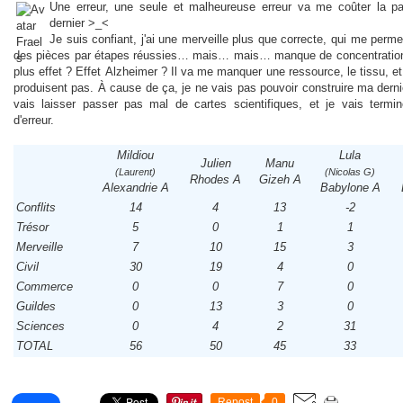
Une erreur, une seule et malheureuse erreur va me coûter la par
dernier >_<
Je suis confiant, j'ai une merveille plus que correcte, qui me perm
des pièces par étapes réussies… mais… mais… manque de concentration 
plus effet ? Effet Alzheimer ? Il va me manquer une ressource, le tissu, e
produisent pas. À cause de ça, je ne vais pas pouvoir construire ma derni
vais laisser passer pas mal de cartes scientifiques, et je vais termin
d'erreur.
Mildiou
Lula
Julien
Manu
(Laurent)
(Nicolas G)
Rhodes A
Gizeh A
Alexandrie A
Babylone A
Conflits
14
4
13
-2
Trésor
5
0
1
1
Merveille
7
10
15
3
Civil
30
19
4
0
Commerce
0
0
7
0
Guildes
0
13
3
0
Sciences
0
4
2
31
TOTAL
56
50
45
33
Repost
0