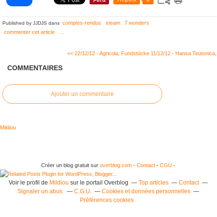
comptes-rendus
steam
7 wonders
Published by JJDJS
dans
commenter cet article
…
<< 22/12/12 - Agricola, Fundstücke
11/12/12 - Hansa Teutonica,.
COMMENTAIRES
Ajouter un commentaire
Mildiou
Créer un blog gratuit sur
overblog.com
-
Contact
-
CGU
-
Voir le profil de
Mildiou
sur le portail Overblog
Top articles
Contact
Signaler un abus
C.G.U.
Cookies et données personnelles
Préférences cookies