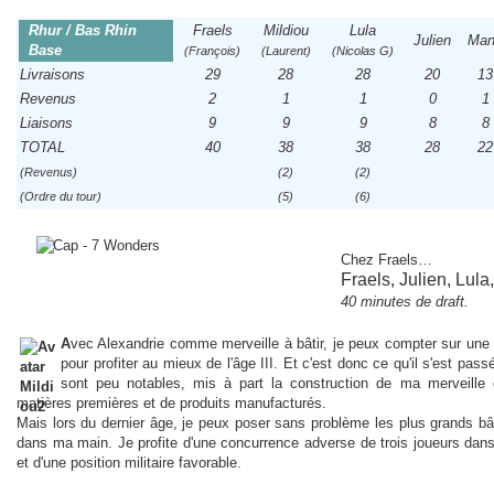
Rhur / Bas Rhin
Fraels
Mildiou
Lula
Julien
Ma
Base
(François)
(Laurent)
(Nicolas G)
Livraisons
29
28
28
20
13
Revenus
2
1
1
0
1
Liaisons
9
9
9
8
8
TOTAL
40
38
38
28
22
(Revenus)
(2)
(2)
(Ordre du tour)
(5)
(6)
Chez Fraels
…
Fraels, Julien, Lula
40 minutes de draft.
A
vec Alexandrie comme merveille à bâtir, je peux compter sur une
pour profiter au mieux de l'âge III. Et c'est donc ce qu'il s'est pas
sont peu notables, mis à part la construction de ma merveille
matières premières et de produits manufacturés.
Mais lors du dernier âge, je peux poser sans problème les plus grands bât
dans ma main. Je profite d'une concurrence adverse de trois joueurs dans
et d'une position militaire favorable.