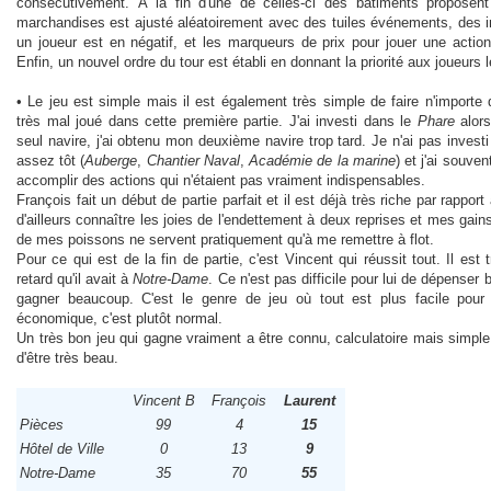
consécutivement. À la fin d'une de celles-ci des bâtiments proposent
marchandises est ajusté aléatoirement avec des tuiles événements, des 
un joueur est en négatif, et les marqueurs de prix pour jouer une actio
Enfin, un nouvel ordre du tour est établi en donnant la priorité aux joueurs 
• Le jeu est simple mais il est également très simple de faire n'importe 
très mal joué dans cette première partie. J'ai investi dans le
Phare
alors
seul navire, j'ai obtenu mon deuxième navire trop tard. Je n'ai pas inves
assez tôt (
Auberge
,
Chantier Naval
,
Académie de la marine
) et j'ai souve
accomplir des actions qui n'étaient pas vraiment indispensables.
François fait un début de partie parfait et il est déjà très riche par rappor
d'ailleurs connaître les joies de l'endettement à deux reprises et mes gain
de mes poissons ne servent pratiquement qu'à me remettre à flot.
Pour ce qui est de la fin de partie, c'est Vincent qui réussit tout. Il est tr
retard qu'il avait à
Notre-Dame
. Ce n'est pas difficile pour lui de dépenser
gagner beaucoup. C'est le genre de jeu où tout est plus facile pour
économique, c'est plutôt normal.
Un très bon jeu qui gagne vraiment a être connu, calculatoire mais simp
d'être très beau.
Vincent B
François
Laurent
Pièces
99
4
15
Hôtel de Ville
0
13
9
Notre-Dame
35
70
55