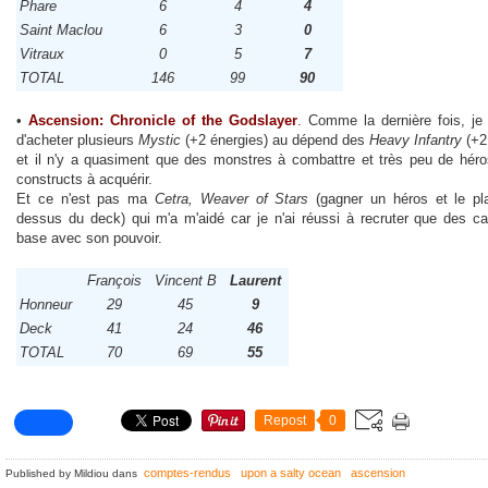
Phare
6
4
4
Saint Maclou
6
3
0
Vitraux
0
5
7
TOTAL
146
99
90
•
Ascension: Chronicle of the Godslayer
. Comme la dernière fois, je 
d'acheter plusieurs
Mystic
(+2 énergies) au dépend des
Heavy Infantry
(+2
et il n'y a quasiment que des monstres à combattre et très peu de héro
constructs à acquérir.
Et ce n'est pas ma
Cetra, Weaver of Stars
(gagner un héros et le pl
dessus du deck) qui m'a m'aidé car je n'ai réussi à recruter que des ca
base avec son pouvoir.
François
Vincent B
Laurent
Honneur
29
45
9
Deck
41
24
46
TOTAL
70
69
55
Repost
0
comptes-rendus
upon a salty ocean
ascension
Published by Mildiou
dans