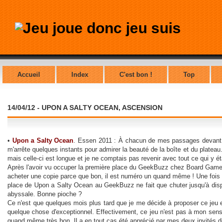
Accueil
Index
C'est bon !
Top
14/04/12 - UPON A SALTY OCEAN, ASCENSION
•
Upon a Salty Ocean
. Essen 2011 : À chacun de mes passages devant l
m'arrête quelques instants pour admirer la beauté de la boîte et du plateau.
mais celle-ci est longue et je ne comptais pas revenir avec tout ce qui y éta
Après l'avoir vu occuper la première place du GeekBuzz chez Board Game
acheter une copie parce que bon, il est numéro un quand même ! Une fois 
place de Upon a Salty Ocean au GeekBuzz ne fait que chuter jusqu'à disp
abyssale. Bonne pioche ?
Ce n'est que quelques mois plus tard que je me décide à proposer ce jeu e
quelque chose d'exceptionnel. Effectivement, ce jeu n'est pas à mon sens 
quand même très bon. Il a en tout cas été apprécié par mes deux invités de