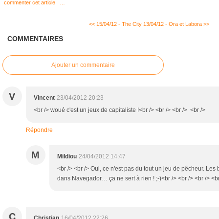
commenter cet article
…
<< 15/04/12 - The City
13/04/12 - Ora et Labora >>
COMMENTAIRES
Ajouter un commentaire
V
Vincent
23/04/2012 20:23
<br /> woué c'est un jeux de capitaliste !<br /> <br /> <br /> <br />
Répondre
M
Mildiou
24/04/2012 14:47
<br /> <br /> Oui, ce n'est pas du tout un jeu de pêcheur. Le
dans Navegador… ça ne sert à rien ! ;-)<br /> <br /> <br /> <br
C
Christian
16/04/2012 22:26