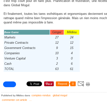
c'est trop court pour en faire plus. Planification et frustration, une recet
dans Global Mogul.
Et finalement, toutes les tares esthétiques et ergonomiques deviennent 
rattrape quand même bien l'impression générale. Mais un rien moins moche
quand même pas impossible à faire.
Ginger
Mildiou
Base Game
Markets
27
24
Private Contracts
12
12
Government Contracts
9
15
Companies
10
4
Venture Capital
3
0
Cash
2
6
TOTAL
63
61
Repost
0
comptes-rendus
global mogul
Published by Mildiou
dans
commenter cet article
…