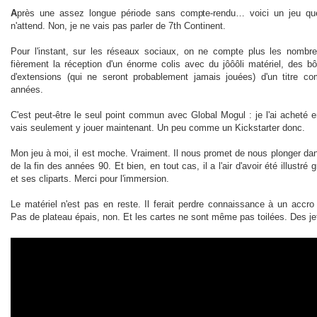
A
près une assez longue période sans compte-rendu… voici un jeu qu
n'attend. Non, je ne vais pas parler de 7th Continent.
Pour l'instant, sur les réseaux sociaux, on ne compte plus les nomb
fièrement la réception d'un énorme colis avec du jôôôli matériel, des 
d'extensions (qui ne seront probablement jamais jouées) d'un titre c
années.
C'est peut-être le seul point commun avec Global Mogul : je l'ai acheté e
vais seulement y jouer maintenant. Un peu comme un Kickstarter donc.
Mon jeu à moi, il est moche. Vraiment. Il nous promet de nous plonger da
de la fin des années 90. Et bien, en tout cas, il a l'air d'avoir été illustr
et ses cliparts. Merci pour l'immersion.
Le matériel n'est pas en reste. Il ferait perdre connaissance à un accro 
Pas de plateau épais, non. Et les cartes ne sont même pas toilées. Des j