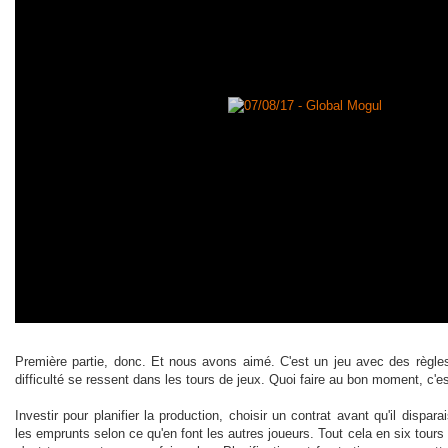
Première partie, donc. Et nous avons aimé. C'est un jeu avec des règles 
difficulté se ressent dans les tours de jeux. Quoi faire au bon moment, c'e
Investir pour planifier la production, choisir un contrat avant qu'il dispara
les emprunts selon ce qu'en font les autres joueurs. Tout cela en six tours 