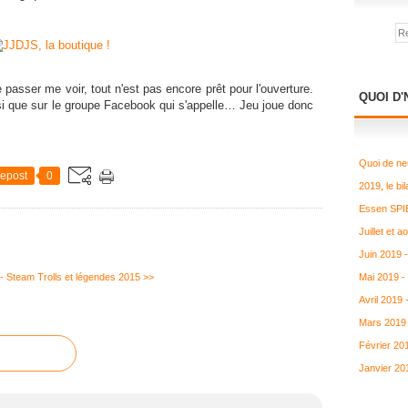
passer me voir, tout n'est pas encore prêt pour l'ouverture.
QUOI D'
nsi que sur le groupe Facebook qui s'appelle… Jeu joue donc
Quoi de ne
epost
0
2019, le bil
Essen SPIE
Juillet et 
Juin 2019 
 - Steam
Trolls et légendes 2015 >>
Mai 2019 -
Avril 2019
Mars 2019 
Février 20
Janvier 20