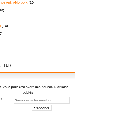
nde Ankh-Morpork
(10)
10)
o
(10)
0)
TTER
-vous pour être averti des nouveaux articles
publiés.