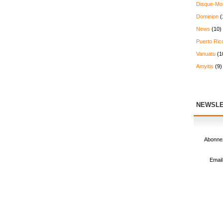
Disque-Mo
Dominion
(
News
(10)
Puerto Ric
Vanuatu
(1
Amyitis
(9)
NEWSLE
Abonnez
Email