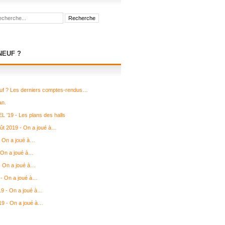
NEUF ?
uf ? Les derniers comptes-rendus…
an.
L '19 - Les plans des halls
août 2019 - On a joué à…
- On a joué à…
 On a joué à…
 - On a joué à…
- On a joué à…
19 - On a joué à…
19 - On a joué à…