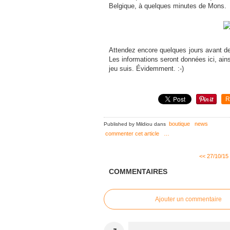
Belgique, à quelques minutes de Mons.
Attendez encore quelques jours avant de 
Les informations seront données ici, ai
jeu suis. Évidemment. :-)
R
boutique
news
Published by Mildiou
dans
commenter cet article
…
<< 27/10/15
COMMENTAIRES
Ajouter un commentaire