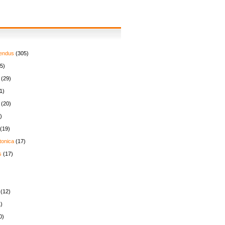
endus
(305)
5)
(29)
1)
(20)
)
(19)
tonica
(17)
s
(17)
(12)
)
0)