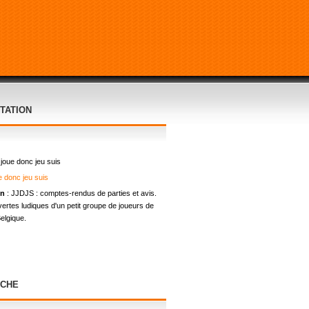
TATION
 joue donc jeu suis
on
: JJDJS : comptes-rendus de parties et avis.
ertes ludiques d'un petit groupe de joueurs de
elgique.
CHE