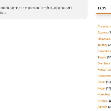
 que tu aies fait de ta passion un métier. Je te souhaite
TAGS
ique.
Comptes-r
Express
(3
Mégawatts
Tournay
(2
7 Wonders
Troyes
(20
Glen More
Hansa Teu
Peloponne
Steam
(15)
Kogge
(12)
Norenberc
Firenze
(11
Agricola
(1